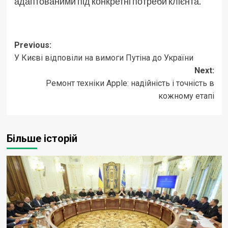
адаптованими під конкретні потреби клієнта.
Post
Previous:
У Києві відповіли на вимоги Путіна до України
navigation
Next:
Ремонт техніки Apple: надійність і точність в
кожному етапі
Більше історій