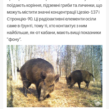
поїдають коріння, підземні гриби та личинки, що
можуть містити значні концентрації Цезію-137 і
Стронцію-90. Ці радіоактивні елементи осіли
саме в ґрунті, тому ті, хто контактує з ним
найбільше, як-от кабани, мають вищі показники
“фону”.