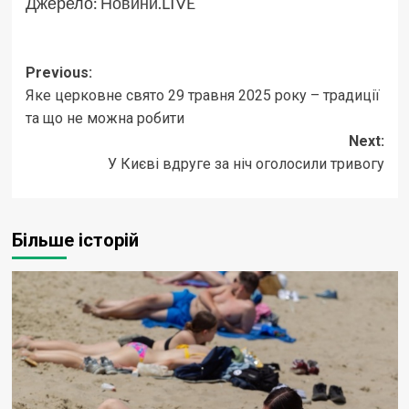
Джерело:
Новини.LIVE
Post
Previous:
Яке церковне свято 29 травня 2025 року – традиції
navigation
та що не можна робити
Next:
У Києві вдруге за ніч оголосили тривогу
Більше історій