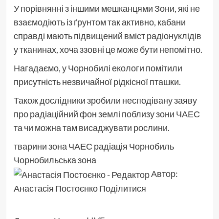
У порівнянні з іншими мешканцями Зони, які не
взаємодіють із ґрунтом так активно, кабани
справді мають підвищений вміст радіонуклідів
у тканинах, хоча ззовні це може бути непомітно.
Нагадаємо, у Чорнобилі екологи помітили
присутність незвичайної рідкісної пташки.
Також дослідники зробили несподівану заяву
про радіаційний фон землі поблизу зони ЧАЕС
та чи можна там висаджувати рослини.
тварини зона ЧАЕС радіація Чорнобиль
Чорнобильська зона
Автор:
Анастасія Постоєнко
Поділитися