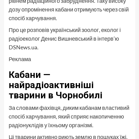
рівнем радіаційного забруднення. Таку високу
дозу опромінення кабани отримують через свій
спосіб харчування.
Про це розповів український зоолог, еколог і
радіоеколог Денис Вишневський в інтерв’ю
DSNews.ua.
Реклама
Кабани —
найрадіоактивніші
тварини в Чорнобилі
За словами фахівця, диким кабанам властивий
спосіб харчування, який сприяє накопиченню
радіонуклідів у їхньому організмі.
Ці тварини активно риють землю в пошуках їжі,