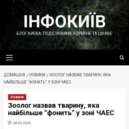
Перейти
до
ІНФОКИЇВ
вмісту
БЛОГ КИЄВА: ПОДІЇ, НОВИНИ, КОРИСНЕ ТА ЦІКАВЕ
Основне
меню
ДОМАШНЯ
НОВИНИ
ЗООЛОГ НАЗВАВ ТВАРИНУ, ЯКА
НАЙБІЛЬШЕ “ФОНИТЬ” У ЗОНІ ЧАЕС
Новини
Зоолог назвав тварину, яка
найбільше “фонить” у зоні ЧАЕС
28.05.2025