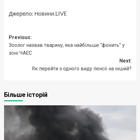
Джерело:
Новини.LIVE
Post
Previous:
Зоолог назвав тварину, яка найбільше “фонить” у
navigation
зоні ЧАЕС
Next:
Як перейти з одного виду пенсії на інший?
Більше історій