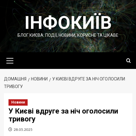
Перейти
до
ІНФОКИЇВ
вмісту
БЛОГ КИЄВА: ПОДІЇ, НОВИНИ, КОРИСНЕ ТА ЦІКАВЕ
Основне
меню
ДОМАШНЯ
НОВИНИ
У КИЄВІ ВДРУГЕ ЗА НІЧ ОГОЛОСИЛИ
ТРИВОГУ
Новини
У Києві вдруге за ніч оголосили
тривогу
28.05.2025