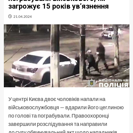
загрожує 15 років ув’язнення
21.04.2024
У центрі Києва двоє чоловіків напали на
військовослужбовця — вдарили його цеглиною
по голові та пограбували. Правоохоронці
завершили розслідування та направили
до суду обвинувальний акт щодо нападників,