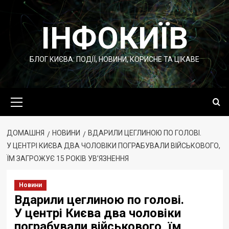
Перейти
до
ІНФОКИЇВ
вмісту
БЛОГ КИЄВА: ПОДІЇ, НОВИНИ, КОРИСНЕ ТА ЦІКАВЕ
Основне
меню
ДОМАШНЯ
НОВИНИ
ВДАРИЛИ ЦЕГЛИНОЮ ПО ГОЛОВІ.
У ЦЕНТРІ КИЄВА ДВА ЧОЛОВІКИ ПОГРАБУВАЛИ ВІЙСЬКОВОГО,
ЇМ ЗАГРОЖУЄ 15 РОКІВ УВ’ЯЗНЕННЯ
Новини
Вдарили цеглиною по голові.
У центрі Києва два чоловіки
пограбували військового, їм