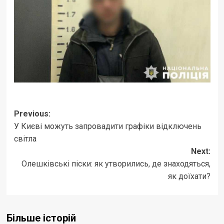
Post
Previous:
У Києві можуть запровадити графіки відключень
navigation
світла
Next:
Олешківські піски: як утворились, де знаходяться,
як доїхати?
Більше історій