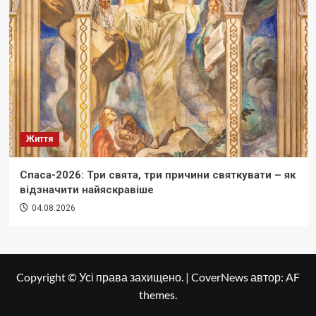
Життя
Спаса-2026: Три свята, три причини святкувати – як
відзначити найяскравіше
04.08.2026
Copyright © Усі права захищено.
|
CoverNews
автор: AF
themes.