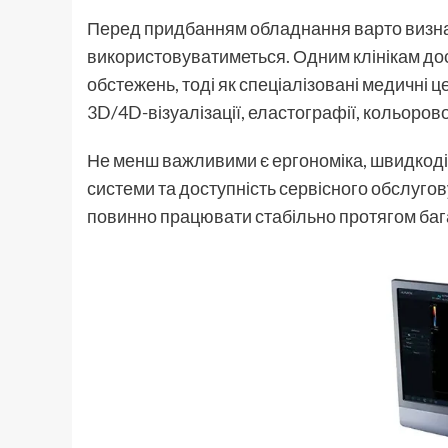
Перед придбанням обладнання варто визна
використовуватиметься. Одним клінікам до
обстежень, тоді як спеціалізовані медичні 
3D/4D-візуалізації, еластографії, кольоро
Не менш важливими є ергономіка, швидкоді
системи та доступність сервісного обслуго
повинно працювати стабільно протягом бага