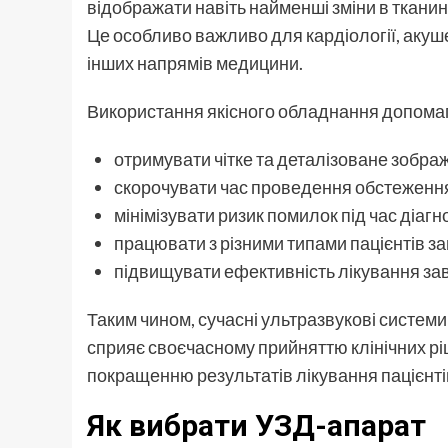
відображати навіть найменші зміни в тканин
Це особливо важливо для кардіології, акушер
інших напрямів медицини.
Використання якісного обладнання допома
отримувати чітке та деталізоване зобра
скорочувати час проведення обстеженн
мінімізувати ризик помилок під час діагн
працювати з різними типами пацієнтів з
підвищувати ефективність лікування з
Таким чином, сучасні ультразвукові системи
сприяє своєчасному прийняттю клінічних рі
покращенню результатів лікування пацієнті
Як вибрати УЗД-апарат