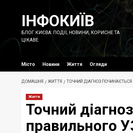
Перейти
до
ІНФОКИЇВ
вмісту
БЛОГ КИЄВА: ПОДІЇ, НОВИНИ, КОРИСНЕ ТА
ЦІКАВЕ
Місто
Новини
Життя
Огляди
ДОМАШНЯ
ЖИТТЯ
ТОЧНИЙ ДІАГНОЗ ПОЧИНАЄТЬСЯ
Життя
Точний діагноз
правильного У