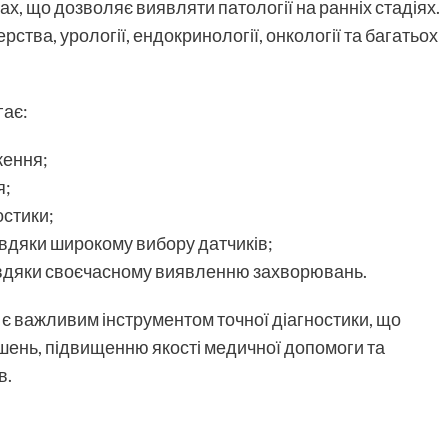
ах, що дозволяє виявляти патології на ранніх стадіях.
ства, урології, ендокринології, онкології та багатьох
гає:
ження;
я;
остики;
авдяки широкому вибору датчиків;
авдяки своєчасному виявленню захворювань.
 є важливим інструментом точної діагностики, що
шень, підвищенню якості медичної допомоги та
в.