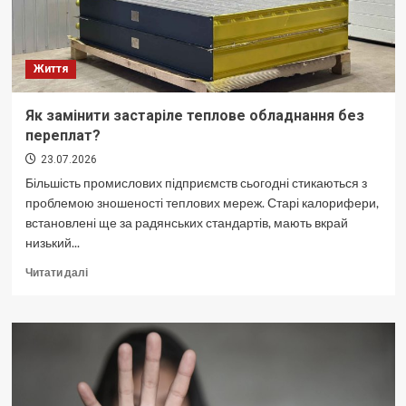
Життя
Як замінити застаріле теплове обладнання без
переплат?
23.07.2026
Більшість промислових підприємств сьогодні стикаються з
проблемою зношеності теплових мереж. Старі калорифери,
встановлені ще за радянських стандартів, мають вкрай
низький...
Докладніше
Читати далі
про
Як
замінити
застаріле
теплове
обладнання
без