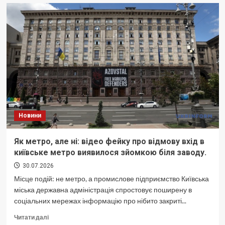
на
31
липня:
яким
буде
літній
сюрприз
для
українців?
Новини
Як метро, але ні: відео фейку про відмову вхід в
київське метро виявилося зйомкою біля заводу.
30.07.2026
Місце подій: не метро, а промислове підприємство Київська
міська державна адміністрація спростовує поширену в
соціальних мережах інформацію про нібито закриті...
Докладніше
Читати далі