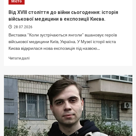
Місто
Париж
вітає
Від XVIII століття до війни сьогодення: історія
Київ.
військової медицини в експозиції Києва.
28.07.2026
Виставка "Коли зустрічаються янголи" вшановує героїв
військової медицини Київ, Україна. У Музеї історії міста
Києва відкрилася нова експозиція під назвою...
Докладніше
Читати далі
про
Від
XVIII
століття
до
війни
сьогодення:
історія
військової
медицини
в
експозиції
Києва.