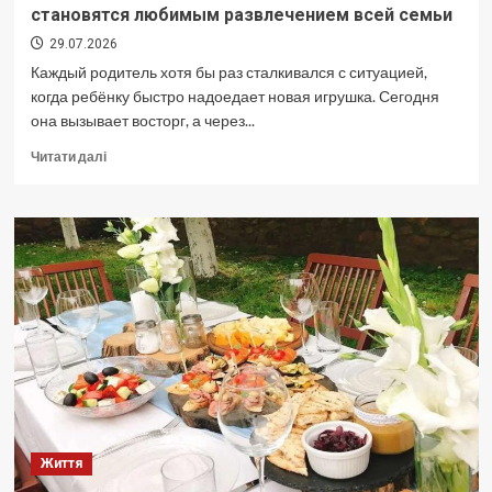
становятся любимым развлечением всей семьи
29.07.2026
Каждый родитель хотя бы раз сталкивался с ситуацией,
когда ребёнку быстро надоедает новая игрушка. Сегодня
она вызывает восторг, а через...
Докладніше
Читати далі
про
Детские
настольные
игры:
почему
они
становятся
любимым
развлечением
всей
семьи
Життя