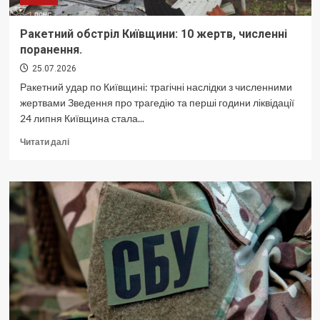
Ракетний обстріл Київщини: 10 жертв, численні
поранення.
25.07.2026
Ракетний удар по Київщині: трагічні наслідки з численними
жертвами Зведення про трагедію та перші години ліквідації
24 липня Київщина стала...
Докладніше
Читати далі
про
Ракетний
обстріл
Київщини:
10
жертв,
численні
поранення.