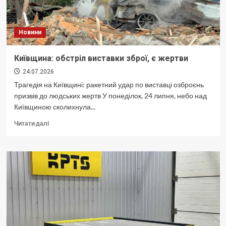
Новини
Київщина: обстріл виставки зброї, є жертви
24.07.2026
Трагедія на Київщині: ракетний удар по виставці озброєнь
призвів до людських жертв У понеділок, 24 липня, небо над
Київщиною сколихнула...
Докладніше
Читати далі
про
<strong>Київщина:
обстріл
виставки
зброї,
є
жертви</strong>