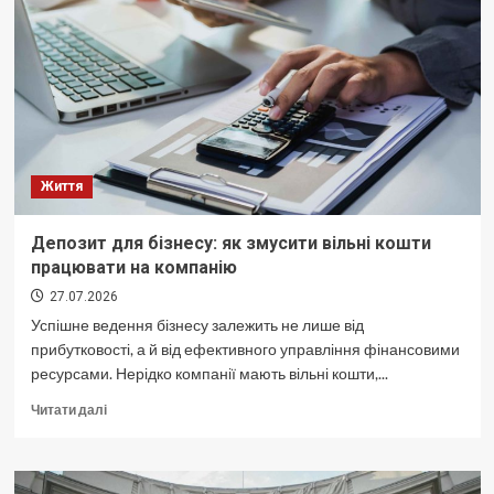
технологий,
комфорта
и
современного
дизайна
Життя
Депозит для бізнесу: як змусити вільні кошти
працювати на компанію
27.07.2026
Успішне ведення бізнесу залежить не лише від
прибутковості, а й від ефективного управління фінансовими
ресурсами. Нерідко компанії мають вільні кошти,...
Докладніше
Читати далі
про
Депозит
для
бізнесу: