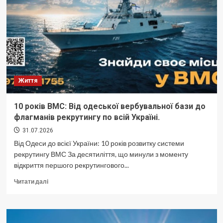
ставку
по
депозиту
для
пасивного
доходу
Життя
10 років ВМС: Від одеської вербувальної бази до
флагманів рекрутингу по всій Україні.
31.07.2026
Від Одеси до всієї України: 10 років розвитку системи
рекрутингу ВМС За десятиліття, що минули з моменту
відкриття першого рекрутингового...
Докладніше
Читати далі
про
10
років
ВМС: