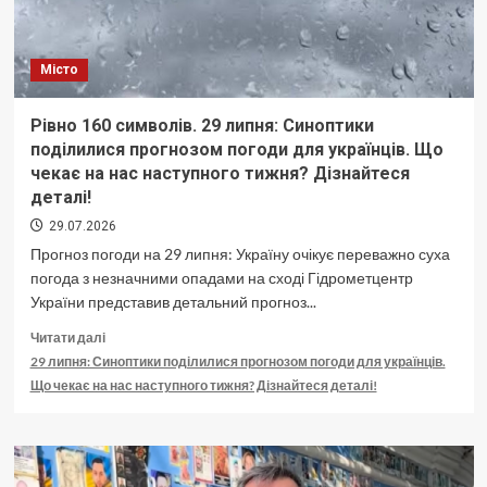
Місто
Рівно 160 символів. 29 липня: Синоптики
поділилися прогнозом погоди для українців. Що
чекає на нас наступного тижня? Дізнайтеся
деталі!
29.07.2026
Прогноз погоди на 29 липня: Україну очікує переважно суха
погода з незначними опадами на сході Гідрометцентр
України представив детальний прогноз...
Докладніше
Читати далі
про
29 липня: Синоптики поділилися прогнозом погоди для українців.
Рівно
Що чекає на нас наступного тижня? Дізнайтеся деталі!
160
символів.