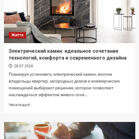
у
яких
«саме
мине»
затягується
Життя
Электрический камин: идеальное сочетание
технологий, комфорта и современного дизайна
28.07.2026
Планируя установить электрический камин, многие
владельцы квартир, загородных домов и коммерческих
помещений выбирают решение, которое позволяет
наслаждаться эффектом живого огня...
Докладніше
Читати далі
про
Электрический
камин:
идеальное
сочетание