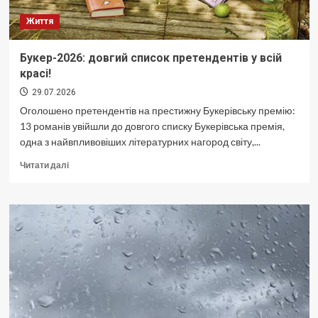
Життя
Букер-2026: довгий список претендентів у всій
красі!
29.07.2026
Оголошено претендентів на престижну Букерівську премію:
13 романів увійшли до довгого списку Букерівська премія,
одна з найвпливовіших літературних нагород світу,...
Докладніше
Читати далі
про
Букер-2026:
довгий
список
претендентів
у
всій
красі!