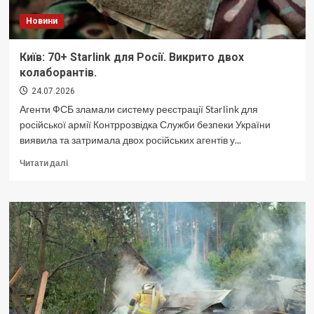
Новини
Київ: 70+ Starlink для Росії. Викрито двох
колаборантів.
24.07.2026
Агенти ФСБ зламали систему реєстрації Starlink для
російської армії Контррозвідка Служби безпеки України
виявила та затримала двох російських агентів у...
Докладніше
Читати далі
про
Київ:
70+
Starlink
для
Росії.
Викрито
двох
колаборантів.