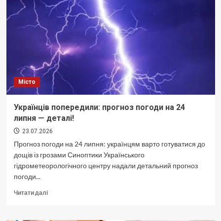
врятували
дівчину
від
нахаби
Місто
Українців попередили: прогноз погоди на 24
липня — деталі!
23.07.2026
Прогноз погоди на 24 липня: українцям варто готуватися до
дощів із грозами Синоптики Українського
гідрометеорологічного центру надали детальний прогноз
погоди...
Докладніше
Читати далі
про
Українців
попередили: