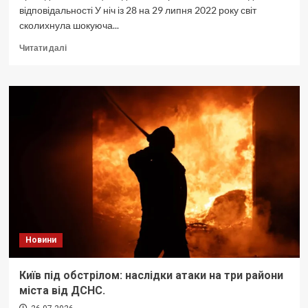
відповідальності У ніч із 28 на 29 липня 2022 року світ
сколихнула шокуюча...
Докладніше
Читати далі
про
Четверта
річниця
Оленівки:
Київ
вшановує
пам’ять
жертв
теракту.
Новини
Київ під обстрілом: наслідки атаки на три райони
міста від ДСНС.