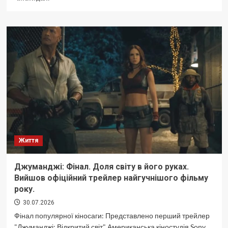
про
Київ:
ворожа
атака
обірвала
життя.
Життя
Джуманджі: Фінал. Доля світу в його руках.
Вийшов офіційний трейлер найгучнішого фільму
року.
30.07.2026
Фінал популярної кіносаги: Представлено перший трейлер
"Джуманджі: Відкритий світ" Американська кіностудія Sony