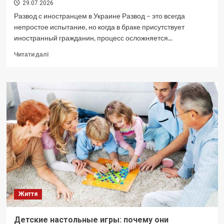
29.07.2026
Развод с иностранцем в Украине Развод – это всегда
непростое испытание, но когда в браке присутствует
иностранный гражданин, процесс осложняется...
Докладніше
Читати далі
про
Развод
с
иностранцем
в
Украине:
навигация
по
правовым
лабиринтам
и
личным
драмам
Життя
Детские настольные игры: почему они