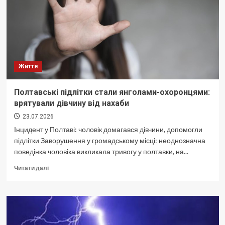
переплат?
Життя
Полтавські підлітки стали янголами-охоронцями:
врятували дівчину від нахаби
23.07.2026
Інцидент у Полтаві: чоловік домагався дівчини, допомогли
підлітки Заворушення у громадському місці: неоднозначна
поведінка чоловіка викликала тривогу у полтавки, на...
Докладніше
Читати далі
про
Полтавські
підлітки
стали
янголами-
охоронцями: