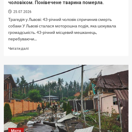
чоловіком. Понівечене тварина померла.
25.07.2026
Трагедія у Львові: 43-річний чоловік спричинив смерть
собаки У Львові сталася моторошна подія, яка шокувала
громадськість. 43-річний місцевий мешканець,
перебуваючи...
Докладніше
Читати далі
про
<p>
<strong>Львів:
Жорстоке
вбивство
собаки
п’яним
чоловіком.
Понівечене
тварина
померла.
</strong>
</p>
Місто