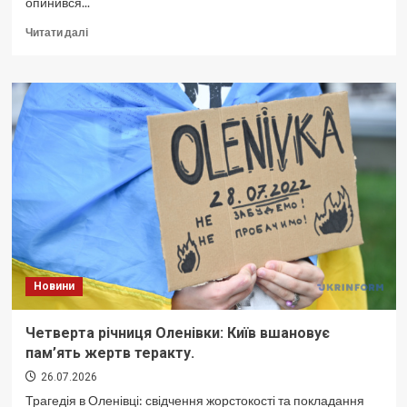
опинився...
Докладніше
Читати далі
про
Григорій
Мачульський:
Суддя
Верховного
Суду.
Декларації
та
резонансні
справи.
Новини
Четверта річниця Оленівки: Київ вшановує
пам’ять жертв теракту.
26.07.2026
Трагедія в Оленівці: свідчення жорстокості та покладання