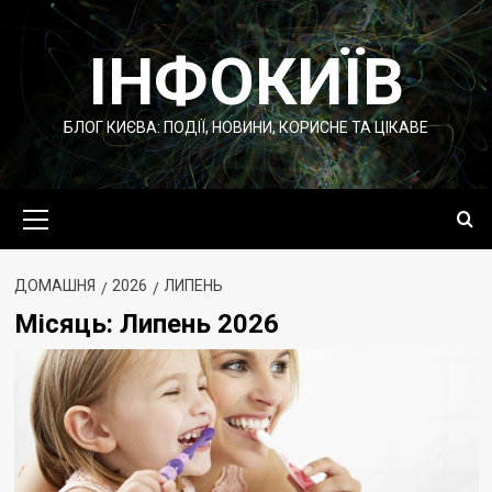
Перейти
до
ІНФОКИЇВ
вмісту
БЛОГ КИЄВА: ПОДІЇ, НОВИНИ, КОРИСНЕ ТА ЦІКАВЕ
Основне
меню
ДОМАШНЯ
2026
ЛИПЕНЬ
Місяць:
Липень 2026