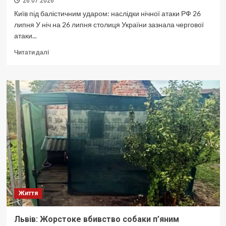
26.07.2026
Київ під балістичним ударом: наслідки нічної атаки РФ 26
липня У ніч на 26 липня столиця України зазнала чергової
атаки...
Докладніше
Читати далі
про
Київ
під
обстрілом:
наслідки
атаки
на
три
райони
міста
від
ДСНС.
Життя
Львів: Жорстоке вбивство собаки п’яним