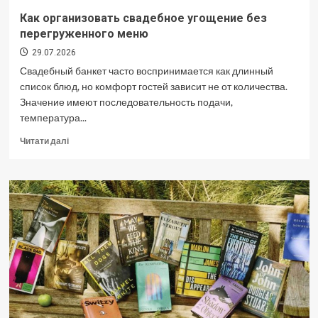
Как организовать свадебное угощение без
перегруженного меню
29.07.2026
Свадебный банкет часто воспринимается как длинный
список блюд, но комфорт гостей зависит не от количества.
Значение имеют последовательность подачи,
температура...
Докладніше
Читати далі
про
Как
организовать
свадебное
угощение
без
перегруженного
меню