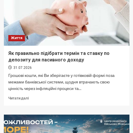
без
примусу
Життя
Як правильно підібрати термін та ставку по
депозиту для пасивного доходу
31.07.2026
Грошові кошти, які Ви зберігаєте у готівковій формі поза
межами банківської системи, щодня втрачають свою
цінність через інфляційні процеси та...
Докладніше
Читати далі
про
Як
правильно
підібрати
термін
та