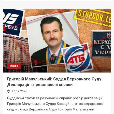
Сталевий
Фенікс
Олексія
Сая:
Символ
стійкості
та
відродження
біля
МЗС.
Місто
Григорій Мачульський: Суддя Верховного Суду.
Декларації та резонансні справи.
27.07.2026
Суддівські статки та резонансні справи: розбір декларацій
Григорія Мачульського Суддя Касаційного господарського
суду у складі Верховного Суду Григорій Мачульський