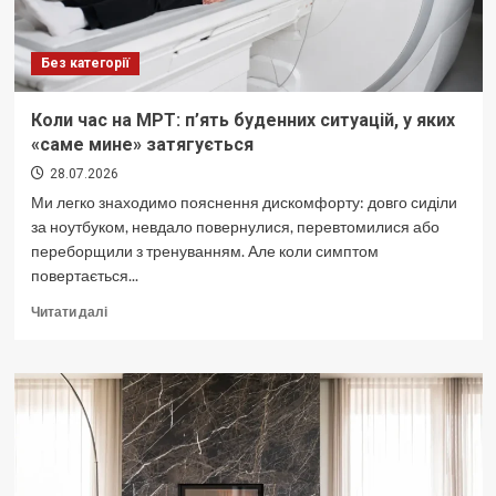
в
Києві</strong>
Без категорії
Коли час на МРТ: п’ять буденних ситуацій, у яких
«саме мине» затягується
28.07.2026
Ми легко знаходимо пояснення дискомфорту: довго сиділи
за ноутбуком, невдало повернулися, перевтомилися або
переборщили з тренуванням. Але коли симптом
повертається...
Докладніше
Читати далі
про
Коли
час
на
МРТ:
п’ять
буденних
ситуацій,