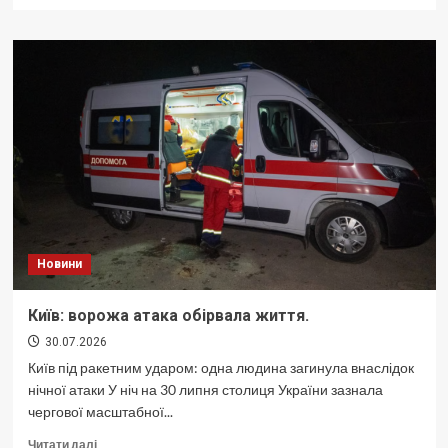
про
Як
метро,
але
ні:
відео
фейку
про
відмову
вхід
в
київське
метро
виявилося
Новини
зйомкою
біля
заводу.
Київ: ворожа атака обірвала життя.
30.07.2026
Київ під ракетним ударом: одна людина загинула внаслідок
нічної атаки У ніч на 30 липня столиця України зазнала
чергової масштабної...
Докладніше
Читати далі