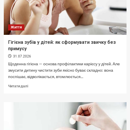
Життя
Гігієна зубів у дітей: як сформувати звичку без
примусу
31.07.2026
Щоденна гігієна — основа профілактики карієсу у дітей. Але
змусити дитину чистити зуби якісно буває складно: вона
поспішає, відволікається, втомлюється...
Докладніше
Читати далі
про
Гігієна
зубів
у
дітей:
як
сформувати
звичку