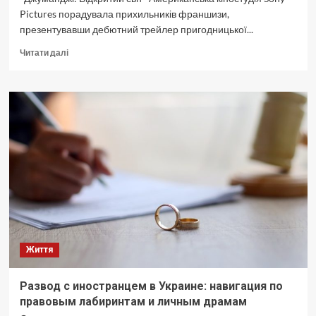
Pictures порадувала прихильників франшизи,
презентувавши дебютний трейлер пригодницької...
Докладніше
Читати далі
про
Джуманджі:
Фінал.
Доля
світу
в
його
руках.
Вийшов
офіційний
трейлер
найгучнішого
фільму
року.
Життя
Развод с иностранцем в Украине: навигация по
правовым лабиринтам и личным драмам