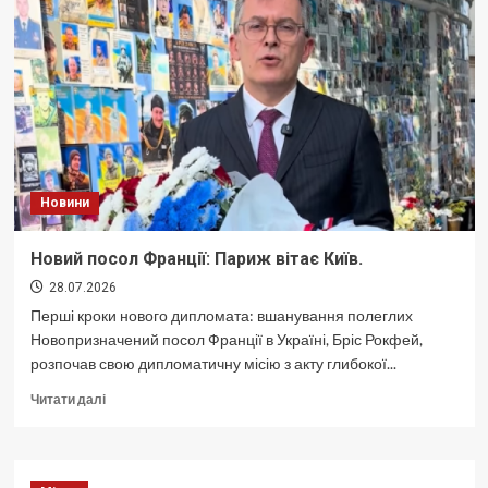
Новини
Новий посол Франції: Париж вітає Київ.
28.07.2026
Перші кроки нового дипломата: вшанування полеглих
Новопризначений посол Франції в Україні, Бріс Рокфей,
розпочав свою дипломатичну місію з акту глибокої...
Докладніше
Читати далі
про
Новий
посол
Франції: