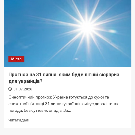
Від
одеської
вербувальної
бази
до
флагманів
рекрутингу
по
всій
Україні.
Місто
Прогноз на 31 липня: яким буде літній сюрприз
для українців?
31.07.2026
Синоптичний прогноз: Україна готується до сухої та
спекотної п'ятниці 31 липня українців очікує доволі тепла
погода, без суттєвих опадів. За...
Докладніше
Читати далі
про
Прогноз