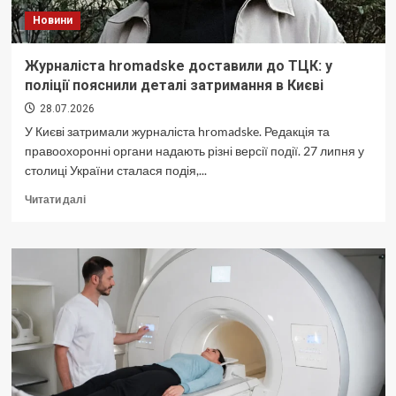
Новини
Журналіста hromadske доставили до ТЦК: у
поліції пояснили деталі затримання в Києві
28.07.2026
У Києві затримали журналіста hromadske. Редакція та
правоохоронні органи надають різні версії події. 27 липня у
столиці України сталася подія,...
Докладніше
Читати далі
про
<strong>Журналіста
hromadske
доставили
до
ТЦК:
у
поліції
пояснили
деталі
затримання