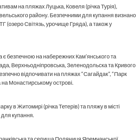
ативам на пляжах Луцька, Ковеля (річка Турія),
Ковельського району. Безпечними для купання визнано
Г (озеро Світязь, урочище Гряда), а також у
да є безпечною на набережних Кам’янського та
рада, Верхньодніпровська, Зеленодольска та Кривого
і безпечно відпочивати на пляжах “Сагайдак”, “Парк
а на Монастирському острові.
рку в Житомирі (річка Тетерів) та пляжу в місті
 для купання.
ранківська та селища Поляниця Яремчанської