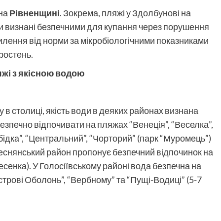
 на
Рівненщині
. Зокрема, пляжі у Здолбунові на
ли визнані безпечними для купання через порушення
илення від норми за мікробіологічними показниками
оростень.
жі з якісною водою
в столиці, якість води в деяких районах визнана
езпечно відпочивати на пляжах “Венеція”, “Веселка”,
ідка”, “Центральний”, “Чорторий” (парк “Муромець”)
. Деснянський район пропонує безпечний відпочинок на
есенка). У Голосіївському районі вода безпечна на
строві Оболонь”, “Вербному” та “Пущі-Водиці” (5-7