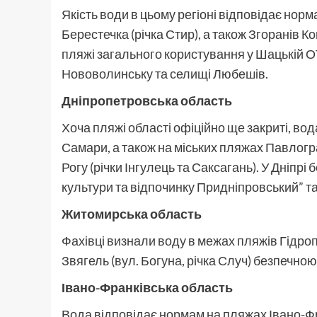
Якість води в цьому регіоні відповідає норм
Берестечка (річка Стир), а також Згоранів 
пляжі загального користування у Шацькій ОТ
Нововолинську та селищі Любешів.
Дніпропетровська область
Хоча пляжі області офіційно ще закриті, во
Самари, а також на міських пляжах Павлог
Рогу (річки Інгулець та Саксагань). У Дніпр
культури та відпочинку Придніпровський” т
Житомирська область
Фахівці визнали воду в межах пляжів Гідропа
Звягель (вул. Богуна, річка Случ) безпечною
Івано-Франківська область
Вода відповідає нормам на пляжах Івано-Ф