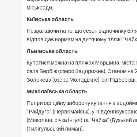
міськради.
Київська область
Незважаючи на те, що сезон відпочинку біля
відповідає нормам на дитячому пляжі “Чай
Львівська область
Купатися можна на пляжах Моршина, міста
села Вербіж (озеро Задорожнє). Станом на 2
Золочева (озеро Молодіжне), сіл Підберізці
Миколаївська область
Попри офіційну заборону купання в водойма
“Райдуга” (Первомайськ), у Південноукраїнсь
(Миколаїв, річка Інгул) та “Чайка” (Бузький 
(Тилігульський лиман).