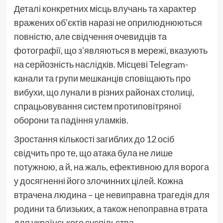
Деталі конкретних місць влучань та характер
вражених об’єктів наразі не оприлюднюються
повністю, але свідчення очевидців та
фотографії, що з’являються в мережі, вказують
на серйозність наслідків. Місцеві Telegram-
канали та групи мешканців сповіщають про
вибухи, що лунали в різних районах столиці,
спрацьовування систем протиповітряної
оборони та падіння уламків.
Зростання кількості загиблих до 12 осіб
свідчить про те, що атака була не лише
потужною, а й, на жаль, ефективною для ворога
у досягненні його злочинних цілей. Кожна
втрачена людина – це невиправна трагедія для
родини та близьких, а також непоправна втрата
для українського суспільства.