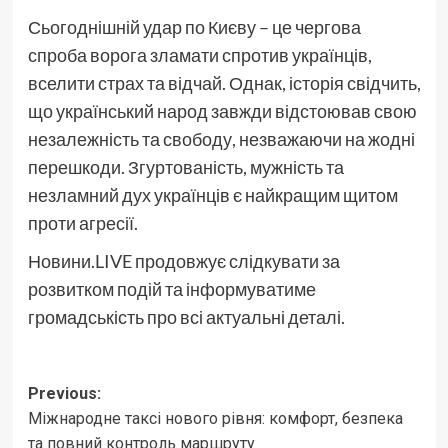
Сьогоднішній удар по Києву – це чергова
спроба ворога зламати спротив українців,
вселити страх та відчай. Однак, історія свідчить,
що український народ завжди відстоював свою
незалежність та свободу, незважаючи на жодні
перешкоди. Згуртованість, мужність та
незламний дух українців є найкращим щитом
проти агресії.
Новини.LIVE продовжує слідкувати за
розвитком подій та інформуватиме
громадськість про всі актуальні деталі.
Post
Previous:
Міжнародне таксі нового рівня: комфорт, безпека
navigation
та повний контроль маршруту