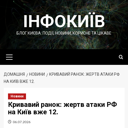
Перейти
до
ІНФОКИЇВ
вмісту
БЛОГ КИЄВА: ПОДІЇ, НОВИНИ, КОРИСНЕ ТА ЦІКАВЕ
Основне
меню
ДОМАШНЯ
НОВИНИ
КРИВАВИЙ РАНОК: ЖЕРТВ АТАКИ РФ
НА КИЇВ ВЖЕ 12.
Новини
Кривавий ранок: жертв атаки РФ
на Київ вже 12.
06.07.2026