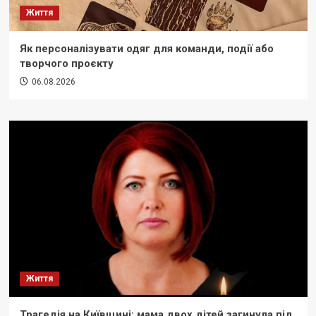
Життя
Як персоналізувати одяг для команди, події або
творчого проєкту
06.08.2026
Життя
Трагедія на Київщині: мама двох дітей загинула під