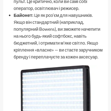
пульт. Це критично, коли ви самі собі
оператор, освітлювач і режисер.
Байонет:
Це як роз’єм для навушників.
Якщо він стандартний (наприклад,
популярний Bowens), ви зможете начепити
на нього будь-який софтбокс, навіть
бюджетний, і отримати м’яке світло. Якщо
кріплення «власне» — ви стаєте заручником
бренду і переплачуєте за кожен аксесуар.