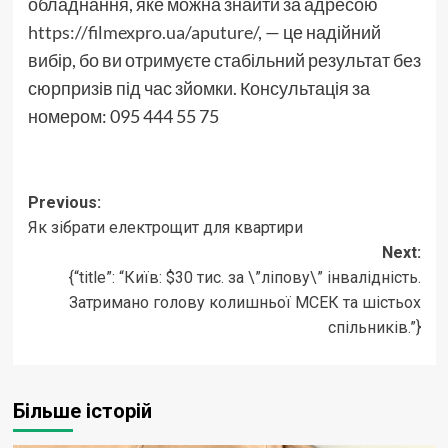
обладнання, яке можна знайти за адресою
https://filmexpro.ua/aputure/
, — це надійний
вибір, бо ви отримуєте стабільний результат без
сюрпризів під час зйомки. Консультація за
номером: 095 444 55 75
Post
Previous:
Як зібрати електрощит для квартири
navigation
Next:
{“title”: “Київ: $30 тис. за \”ліпову\” інвалідність.
Затримано голову колишньої МСЕК та шістьох
спільників.”}
Більше історій