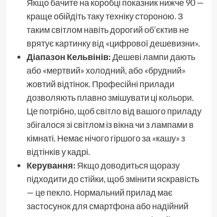
Якщо бачите на коробці показник нижче 90 —
краще обійдіть таку техніку стороною. З
таким світлом навіть дорогий об’єктив не
врятує картинку від «цифрової дешевизни».
Діапазон Кельвінів:
Дешеві лампи дають
або «мертвий» холодний, або «брудний»
жовтий відтінок. Професійні прилади
дозволяють плавно змішувати ці кольори.
Це потрібно, щоб світло від вашого приладу
збігалося зі світлом із вікна чи з лампами в
кімнаті. Немає нічого гіршого за «кашу» з
відтінків у кадрі.
Керування:
Якщо доводиться щоразу
підходити до стійки, щоб змінити яскравість
— це пекло. Нормальний прилад має
застосунок для смартфона або надійний