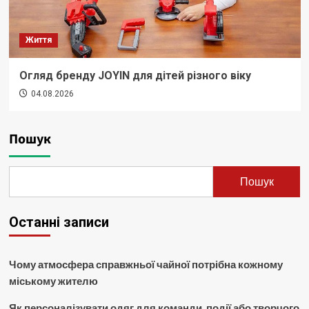
Життя
Огляд бренду JOYIN для дітей різного віку
04.08.2026
Пошук
Пошук
Останні записи
Чому атмосфера справжньої чайної потрібна кожному
міському жителю
Як персоналізувати одяг для команди, події або творчого