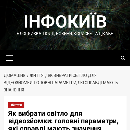
Перейти
до
ІНФОКИЇВ
вмісту
БЛОГ КИЄВА: ПОДІЇ, НОВИНИ, КОРИСНЕ ТА ЦІКАВЕ
Основне
меню
ДОМАШНЯ
ЖИТТЯ
ЯК ВИБРАТИ СВІТЛО ДЛЯ
ВІДЕОЗЙОМКИ: ГОЛОВНІ ПАРАМЕТРИ, ЯКІ СПРАВДІ МАЮТЬ
ЗНАЧЕННЯ
Життя
Як вибрати світло для
відеозйомки: головні параметри,
які справді мають значення