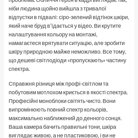
ніби людина щойно вийшла з тривалої
відпустки в підвалі: сіро-зелений відтінок шкіри,
який наче бруд в’їдається у відео. Ви крутите
налаштування кольору на монтажі,
намагаєтеся врятувати ситуацію, але зробити
шкіру природною майже неможливо. Все тому,
що дешеві світлодіоди «пропускають» частину
спектра.
Справжня різниця між профі-світлом та
побутовим мотлохом криється в якості спектра.
Професійні моноблоки світять чисто. Вони
випромінюють повний спектр кольорів,
максимально наближений до денного сонця.
Ваша камера бачить правильні тони, шкіра
виглядає живою, а не пластиковою, і ви не