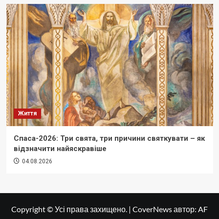
Життя
Спаса-2026: Три свята, три причини святкувати – як
відзначити найяскравіше
04.08.2026
Copyright © Усі права захищено.
|
CoverNews
автор: AF