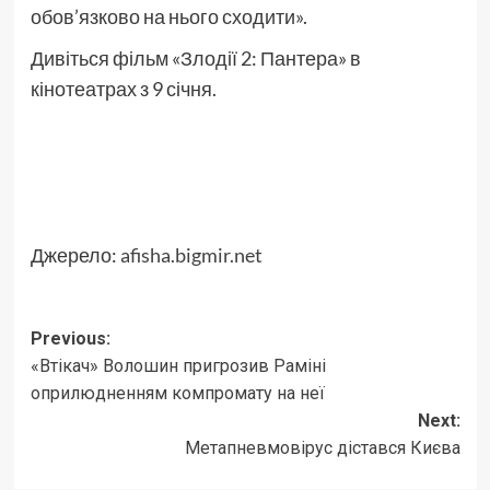
обов’язково на нього сходити».
Дивіться фільм «Злодії 2: Пантера» в
кінотеатрах з 9 січня.
Джерело:
afisha.bigmir.net
Post
Previous:
«Втікач» Волошин пригрозив Раміні
navigation
оприлюдненням компромату на неї
Next:
Метапневмовірус дістався Києва