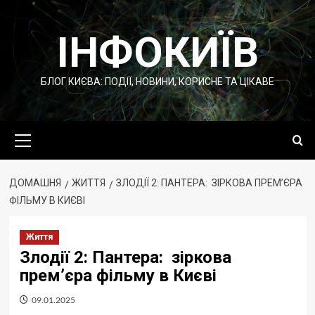
Перейти
до
ІНФОКИЇВ
вмісту
БЛОГ КИЄВА: ПОДІЇ, НОВИНИ, КОРИСНЕ ТА ЦІКАВЕ
Основне
меню
ДОМАШНЯ
ЖИТТЯ
ЗЛОДІЇ 2: ПАНТЕРА: ЗІРКОВА ПРЕМ’ЄРА
ФІЛЬМУ В КИЄВІ
Життя
Злодії 2: Пантера: зіркова
прем’єра фільму в Києві
09.01.2025