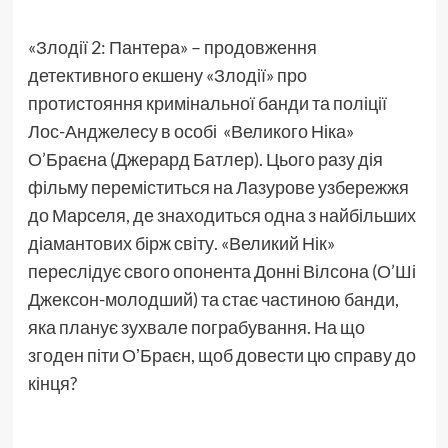
«Злодії 2: Пантера» – продовження
детективного екшену «Злодії» про
протистояння кримінальної банди та поліції
Лос-Анджелесу в особі «Великого Ніка»
О’Браєна (Джерард Батлер). Цього разу дія
фільму переміститься на Лазурове узбережжя
до Марселя, де знаходиться одна з найбільших
діамантових бірж світу. «Великий Нік»
переслідує свого опонента Донні Вілсона (О’Ші
Джексон-молодший) та стає частиною банди,
яка планує зухвале пограбування. На що
згоден піти ОʼБраєн, щоб довести цю справу до
кінця?