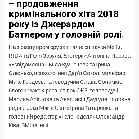
– продовження
кримінального хіта 2018
року із Джерардом
Батлером у головній ролі.
На зіркову прем’єру завітали: співачки Ne Ta,
RIDA та Геля Зозуля, блогерки Антоніна Носова
«Усвідомлена», Міла Кузнєцова та Ірина
Слюнько, психологиня Дар’я Сокол, мольфар
Макс Гордєєв, телеведучий Слава Соломка,
блогер Макс Кірєєв, співак OKS, телеведучі
Марина Арістова та Анастасія Даугуле, головна
редакторка Marie Claire Ірина Татаренко та
головний редактор «Теленеделя» Олександр
Ківа, ЗМІ та інші.