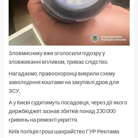
Зловмиснику вже оголосили підозру у
зловживанні впливом, триває слідство.
Нагадаємо, правоохоронці викрили схему
заволодіння коштами на закупівлі дров для
ЗСУ.
А у Києві судитимуть посадовця, через дії якого
держбюджет зазнав збитків понад 230 000
гривень на ремонті укриття.
Київ поліція гроші шахрайство ГУР
Реклама