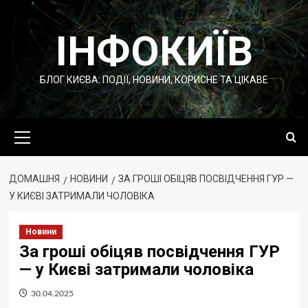
Перейти
до
ІНФОКИЇВ
вмісту
БЛОГ КИЄВА: ПОДІЇ, НОВИНИ, КОРИСНЕ ТА ЦІКАВЕ
Основне
меню
ДОМАШНЯ
НОВИНИ
ЗА ГРОШІ ОБІЦЯВ ПОСВІДЧЕННЯ ГУР —
У КИЄВІ ЗАТРИМАЛИ ЧОЛОВІКА
Новини
За гроші обіцяв посвідчення ГУР
— у Києві затримали чоловіка
30.04.2025