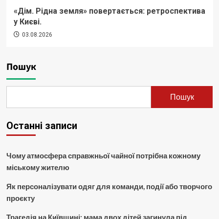
«Дім. Рідна земля» повертається: ретроспектива
у Києві.
03.08.2026
Пошук
Пошук
Останні записи
Чому атмосфера справжньої чайної потрібна кожному
міському жителю
Як персоналізувати одяг для команди, події або творчого
проєкту
Трагедія на Київщині: мама двох дітей загинула під