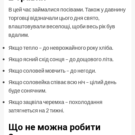
В цей час займалися посівами. Також у давнину
торговці відзначали цього дня свято,
влаштовували веселощі, щоби весь рік був
вдалим.
Якщо тепло – до неврожайного року хліба.
Якщо ясний схід сонця – до дощового літа.
Якщо соловей мовчить – до негоди.
Якщо соловейка співає всю ніч – цілий день
буде сонячним.
Якщо зацвіла черемха – похолодання
затягнеться на 2 тижні.
Що не можна робити