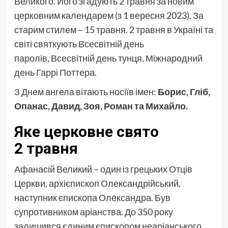
Великого. Його згадують 2 травня за новим
церковним календарем (з 1 вересня 2023). За
старим стилем – 15 травня. 2 травня в Україні та
світі святкують Всесвітній день
паролів, Всесвітній день тунця, Міжнародний
день Гаррі Поттера.
З Днем ангела вітають носіїв імен:
Борис, Гліб,
Опанас, Давид, Зоя, Роман та Михайло.
Яке церковне свято
2 травня
Афанасій Великий – один із грецьких Отців
Церкви, архієпископ Олександрійський,
наступник єпископа Олександра. Був
супротивником аріанства. До 350 року
залишився єдиним єпископом неаріанського