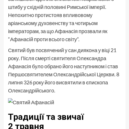
штибу у східній половині Римської імперії.
Непохитно протистояв впливовому
аріанському духовенству та чотирьом
імператорам, за що Афанасія прозвали як
“Афанасій проти всього світу”.
Святий був посвячений у сан диякона у віці 21
року. Після смерті святителя Олександра
Афанасія було обрано його наступником і став
Першосвятителем Олександрійської Церкви. 8
липня 326 року його висвятили в єпископа
Олександрійського.
Традиції та звичаї
2 травня