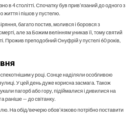
 в 4 столітті. Спочатку був прив’язаний до одного з
 життя і пішов у пустелю.
іряння, багато постив, молився і боровся з
смерті, але за Божим велінням уникав її, тому святий
ті. Прожив преподобний Онуфрій у пустелі 60 років,
рвня
спекотнішим у році. Сонце наділяли особливою
улиці. У цей день дуже корисна засмага. Також
кали пагорб або гору, підіймалися і дивилися на
а раніше — до світанку.
лю. На обід/вечерю обов’язково потрібно поставити