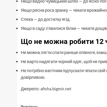
Якщо видно Чумацький шлях — до ясної пог
Якщо рясна роса зранку — чекати врожайног
Спека — до достатку ягід.
Якщо в саду з’явилися білки — чекати дощів
Що не можна робити 12 
Не можна лягти спати раніше опівночі, інак
Не варто надягати чорний одяг, щоб не при
Не потрібно вагітним підпускати чіпати сві
довірливою.
Джерело:
afisha.bigmir.net
Previous: