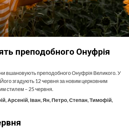
ять преподобного Онуфрія
ияни вшановують преподобного Онуфрія Великого. У
Його згадують 12 червня за новим церковним
рим стилем – 25 червня.
ій, Арсеній, Іван, Ян, Петро, Степан, Тимофій,
червня