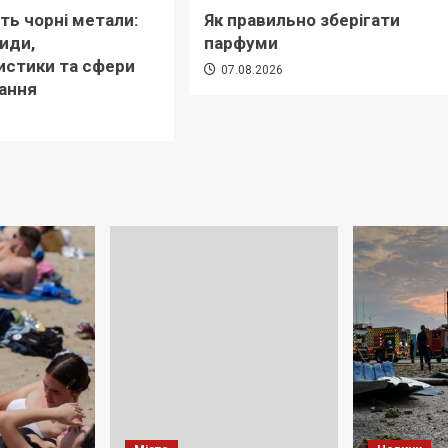
ть чорні метали:
Як правильно зберігати
види,
парфуми
истики та сфери
07.08.2026
ання
6