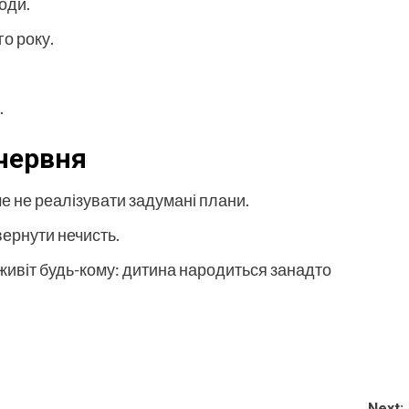
оди.
о року.
.
червня
ше не реалізувати задумані плани.
вернути нечисть.
й живіт будь-кому: дитина народиться занадто
Next: