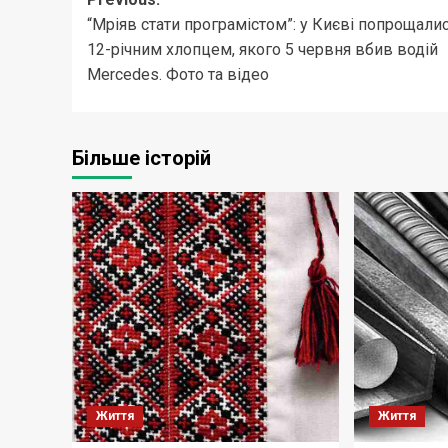
Post
“Мріяв стати програмістом”: у Києві попрощалис
navigation
12-річним хлопцем, якого 5 червня вбив водій
Mercedes. Фото та відео
Більше історій
Життя
Життя