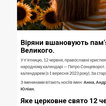
Віряни вшановують пам’
Великого.
У п’ятницю, 12 червня, православні христ
народному календарі — Петро Сонцеворот. 
календарем (з 1 вересня 2023 року). За ста
З іменинами вітають носіїв імен:
Анна, Андр
Юліан.
Яке церковне свято 12 