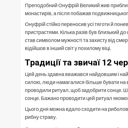
Преподобний Онуфрій Великий жив приблизно
монастирів, а після побажав подвижницького
Онуфрій стійко переносив усі тяготи й понев
пристрастями. Кілька разів був близький до 
став символом мужності та захисту від смер
відійшов в інший світ у похилому віці.
Традиції та звичаї 12 че
Цей день здавна вважався найдовшим і най
силою, люди намагалися більше бувати на в
проводили ритуал, щоб задобрити сонце. Шу
сонце. Бажано проводити цей ритуал якомог
Цього дня можна вдало сходити на риболов
рибну страву.