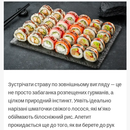
Зустрічати страву по зовнішньому вигляду — це
не просто забаганка розпещених гурманів, а
цілком природний інстинкт. Уявіть ідеально
нарізані шматочки свіжого лосося, які м’яко
обіймають білосніжний рис. Апетит
прокидається ще до того, як ви берете до рук