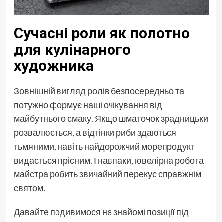
Сучасні роли як полотно
для кулінарного
художника
Зовнішній вигляд ролів безпосередньо та
потужно формує наші очікування від
майбутнього смаку. Якщо шматочок зрадницьки
розвалюється, а відтінки риби здаються
тьмяними, навіть найдорожчий морепродукт
видасться прісним. І навпаки, ювелірна робота
майстра робить звичайний перекус справжнім
святом.
Давайте подивимося на знайомі позиції під