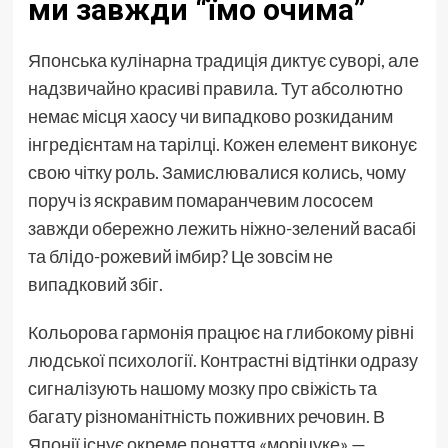
ми завжди “їмо очима”
Японська кулінарна традиція диктує суворі, але
надзвичайно красиві правила. Тут абсолютно
немає місця хаосу чи випадково розкиданим
інгредієнтам на тарілці. Кожен елемент виконує
свою чітку роль. Замислювалися колись, чому
поруч із яскравим помаранчевим лососем
завжди обережно лежить ніжно-зелений васабі
та блідо-рожевий імбир? Це зовсім не
випадковий збіг.
Кольорова гармонія працює на глибокому рівні
людської психології. Контрастні відтінки одразу
сигналізують нашому мозку про свіжість та
багату різноманітність поживних речовин. В
Японії існує окреме поняття «моріцуке» —