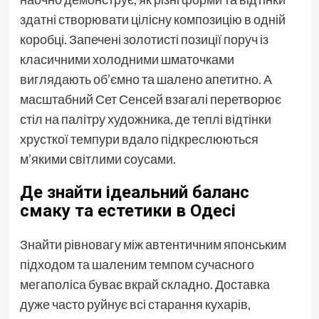
здатні створювати цілісну композицію в одній
коробці. Запечені золотисті позиції поруч із
класичними холодними шматочками
виглядають об’ємно та шалено апетитно. А
масштабний Сет Сенсей взагалі перетворює
стіл на палітру художника, де теплі відтінки
хрусткої темпури вдало підкреслюються
м’якими світлими соусами.
Де знайти ідеальний баланс
смаку та естетики в Одесі
Знайти рівновагу між автентичним японським
підходом та шаленим темпом сучасного
мегаполіса буває вкрай складно. Доставка
дуже часто руйнує всі старання кухарів,