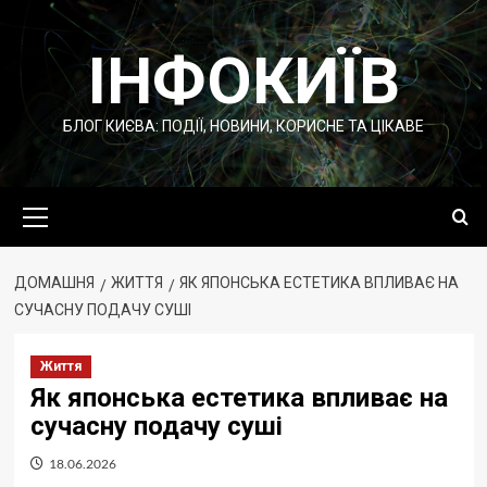
Перейти
до
ІНФОКИЇВ
вмісту
БЛОГ КИЄВА: ПОДІЇ, НОВИНИ, КОРИСНЕ ТА ЦІКАВЕ
Основне
меню
ДОМАШНЯ
ЖИТТЯ
ЯК ЯПОНСЬКА ЕСТЕТИКА ВПЛИВАЄ НА
СУЧАСНУ ПОДАЧУ СУШІ
Життя
Як японська естетика впливає на
сучасну подачу суші
18.06.2026