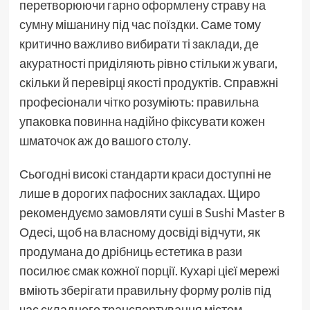
перетворюючи гарно оформлену страву на
сумну мішанину під час поїздки. Саме тому
критично важливо вибирати ті заклади, де
акуратності приділяють рівно стільки ж уваги,
скільки й перевірці якості продуктів. Справжні
професіонали чітко розуміють: правильна
упаковка повинна надійно фіксувати кожен
шматочок аж до вашого столу.
Сьогодні високі стандарти краси доступні не
лише в дорогих пафосних закладах. Щиро
рекомендуємо замовляти суші в Sushi Master в
Одесі, щоб на власному досвіді відчути, як
продумана до дрібниць естетика в рази
посилює смак кожної порції. Кухарі цієї мережі
вміють зберігати правильну форму ролів під
час складного транспортування містом.