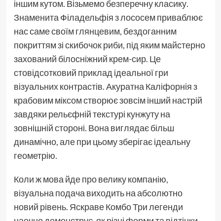
іншим кутом. Візьмемо безперечну класику.
Знаменита Філадельфія з лососем приваблює
нас саме своїм глянцевим, бездоганним
покриттям зі скибочок риби, під яким майстерно
захований білосніжний крем-сир. Це
стовідсотковий приклад ідеальної гри
візуальних контрастів. Акуратна Каліфорнія з
крабовим міксом створює зовсім інший настрій
завдяки рельєфній текстурі кунжуту на
зовнішній стороні. Вона виглядає більш
динамічно, але при цьому зберігає ідеальну
геометрію.
Коли ж мова йде про велику компанію,
візуальна подача виходить на абсолютно
новий рівень. Яскраве Комбо Три легенди
наочно демонструє, як різні форми та відтінки