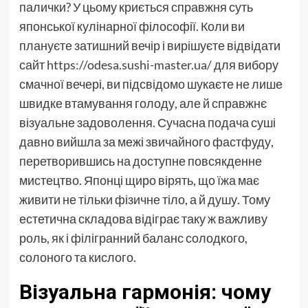
палички? У цьому криється справжня суть
японської кулінарної філософії. Коли ви
плануєте затишний вечір і вирішуєте відвідати
сайт
https://odesa.sushi-master.ua/
для вибору
смачної вечері, ви підсвідомо шукаєте не лише
швидке втамування голоду, але й справжнє
візуальне задоволення. Сучасна подача суші
давно вийшла за межі звичайного фастфуду,
перетворившись на доступне повсякденне
мистецтво. Японці щиро вірять, що їжа має
живити не тільки фізичне тіло, а й душу. Тому
естетична складова відіграє таку ж важливу
роль, як і філігранний баланс солодкого,
солоного та кислого.
Візуальна гармонія: чому