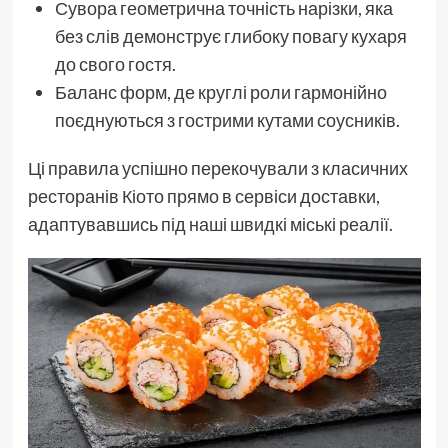
Сувора геометрична точність нарізки, яка
без слів демонструє глибоку повагу кухаря
до свого гостя.
Баланс форм, де круглі роли гармонійно
поєднуються з гострими кутами соусників.
Ці правила успішно перекочували з класичних
ресторанів Кіото прямо в сервіси доставки,
адаптувавшись під наші швидкі міські реалії.