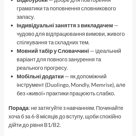
граматики та поповнення словникового
запасу.
Індивідуальні заняття з викладачем
—
чудово для відпрацювання вимови, живого
спілкування та складних тем.
Мовний табір у Словаччині
— ідеальний
варіант для повного занурення та
реального прогресу.
Мобільні додатки
— як допоміжний
інструмент (Duolingo, Mondly, Memrise), але
без «живої» практики працюють слабко.
Порада
: не затягуйте з навчанням. Починайте
хоча б за 6-8 місяців до вступу, щоби спокійно
дійти до рівня B1/B2.