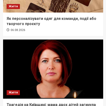
Життя
Як персоналізувати одяг для команди, події або
творчого проєкту
06.08.2026
Життя
Трагедія на Київщині: мама двох дітей загинула