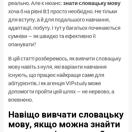
реально. Але є нюанс:
знати словацьку мову
хоча б на рівні В1 просто необхідно. Не тільки
для вступу, а й для подальшого навчання,
адаптації, побуту. І тут у багатьох починаються
сумніви — як швидко та ефективно її
опанувати?
В цій статті розберемось, як
вивчити словацьку
мову
навіть з нуля, які варіанти навчання
існують, що працює найкраще саме для
абітурієнтів, і як агенція VIPstudy може
допомогти пройти цей шлях — не нервово, а
впевнено.
Навіщо вивчати словацьку
мову, якщо можна знайти