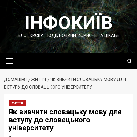
Перейти
до
ІНФОКИЇВ
вмісту
БЛОГ КИЄВА: ПОДІЇ, НОВИНИ, КОРИСНЕ ТА ЦІКАВЕ
Основне
меню
ДОМАШНЯ
ЖИТТЯ
ЯК ВИВЧИТИ СЛОВАЦЬКУ МОВУ ДЛЯ
ВСТУПУ ДО СЛОВАЦЬКОГО УНІВЕРСИТЕТУ
Життя
Як вивчити словацьку мову для
вступу до словацького
університету