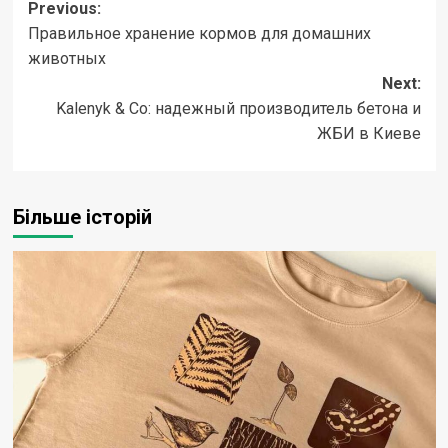
Post
Previous:
Правильное хранение кормов для домашних
navigation
животных
Next:
Kalenyk & Co: надежный производитель бетона и
ЖБИ в Киеве
Більше історій