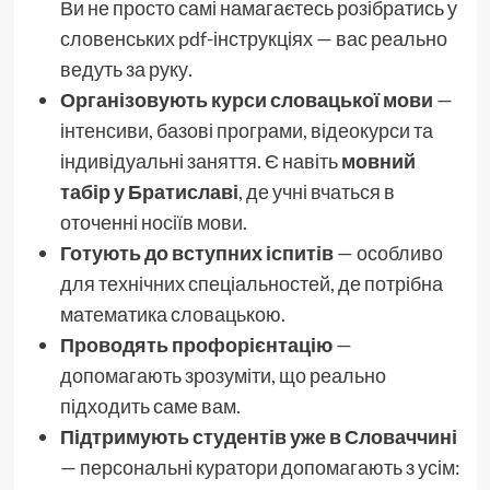
Ви не просто самі намагаєтесь розібратись у
словенських pdf-інструкціях — вас реально
ведуть за руку.
Організовують курси словацької мови
—
інтенсиви, базові програми, відеокурси та
індивідуальні заняття. Є навіть
мовний
табір у Братиславі
, де учні вчаться в
оточенні носіїв мови.
Готують до вступних іспитів
— особливо
для технічних спеціальностей, де потрібна
математика словацькою.
Проводять профорієнтацію
—
допомагають зрозуміти, що реально
підходить саме вам.
Підтримують студентів уже в Словаччині
— персональні куратори допомагають з усім: