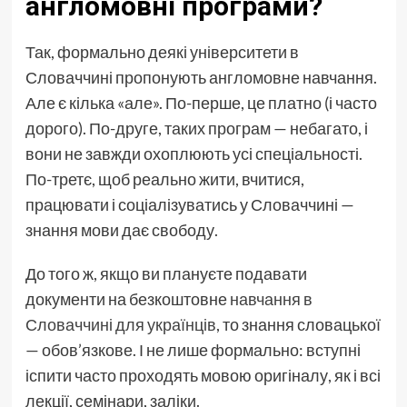
англомовні програми?
Так, формально деякі університети в
Словаччині пропонують англомовне навчання.
Але є кілька «але». По-перше, це платно (і часто
дорого). По-друге, таких програм — небагато, і
вони не завжди охоплюють усі спеціальності.
По-третє, щоб реально жити, вчитися,
працювати і соціалізуватись у Словаччині —
знання мови дає свободу.
До того ж, якщо ви плануєте подавати
документи на безкоштовне
навчання в
Словаччині для українців
, то знання словацької
— обов’язкове. І не лише формально: вступні
іспити часто проходять мовою оригіналу, як і всі
лекції, семінари, заліки.