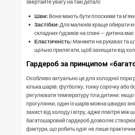
звертайте увагу на такі деталі:
Шви:
Вони мають бути плоскими та м’як
Застібки:
Для малюків краще обирати кн
складних ґудзиків на спині — дитина має
Еластичність:
Манжети на рукавах та ш
щільно прилягати, щоб захищати від хол
Гардероб за принципом «багат
Особливо актуально це для холодної пори р
кілька шарів: футболку, тонку сорочку або б
регулювати температуру тіла дитини: якщо ї
прогулянки, один із шарів можна швидко зн
захист від холоду і вітру, адже повітря між 
багатошаровий гардероб дозволяє створювати
фактури, що робить одяг не лише практични