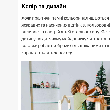
Колір та дизайн
Хоча практичні темні кольори залишаються
яскравих та насичених відтінків. Кольорови
впливає на настрій дітей старшого віку. Я
дитину на дитячому майданчику чи в натовпі. 
вставки роблять образи більш цікавими та 
характер навіть через одяг.