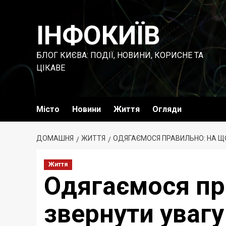
Перейти
до
ІНФОКИЇВ
вмісту
БЛОГ КИЄВА: ПОДІЇ, НОВИНИ, КОРИСНЕ ТА
ЦІКАВЕ
Місто
Новини
Життя
Огляди
ДОМАШНЯ
ЖИТТЯ
ОДЯГАЄМОСЯ ПРАВИЛЬНО: НА ЩО
Життя
Одягаємося пр
звернути увагу