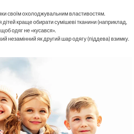
яки своїм охолоджувальним властивостям.
я дітей краще обирати сумішеві тканини (наприклад,
щоб одяг не «кусався».
ий незамінний як другий шар одягу (піддева) взимку.