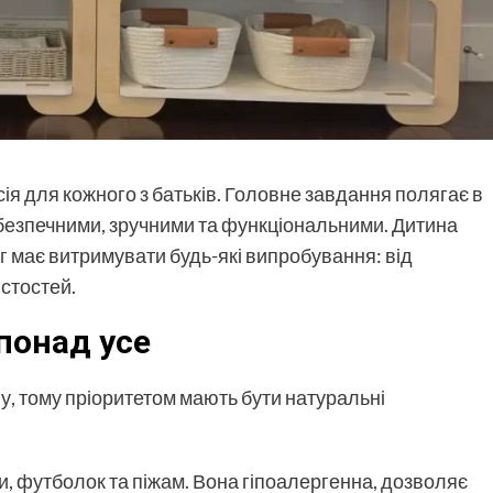
сія для кожного з батьків. Головне завдання полягає в
й безпечними, зручними та функціональними. Дитина
г
має витримувати будь-які випробування: від
истостей.
понад усе
у, тому пріоритетом мають бути натуральні
и, футболок та піжам. Вона гіпоалергенна, дозволяє