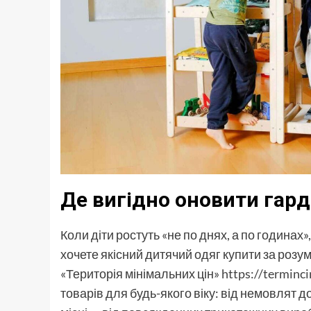
Де вигідно оновити гар
Коли діти ростуть «не по днях, а по годинах
хочете якісний дитячий одяг купити за розум
«Територія мінімальних цін»
https://terminci
товарів для будь-якого віку: від немовлят д