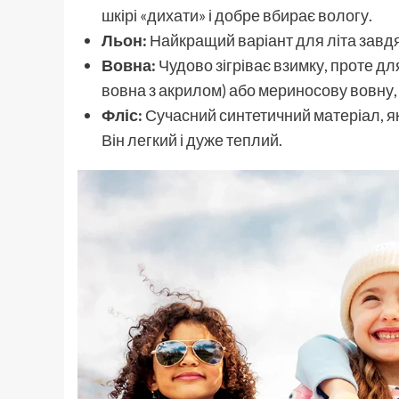
шкірі «дихати» і добре вбирає вологу.
Льон:
Найкращий варіант для літа завд
Вовна:
Чудово зігріває взимку, проте дл
вовна з акрилом) або мериносову вовну, 
Фліс:
Сучасний синтетичний матеріал, як
Він легкий і дуже теплий.