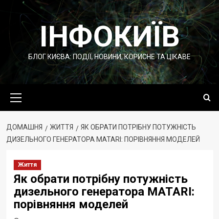
Перейти
до
ІНФОКИЇВ
вмісту
БЛОГ КИЄВА: ПОДІЇ, НОВИНИ, КОРИСНЕ ТА ЦІКАВЕ
Основне
меню
ДОМАШНЯ
ЖИТТЯ
ЯК ОБРАТИ ПОТРІБНУ ПОТУЖНІСТЬ
ДИЗЕЛЬНОГО ГЕНЕРАТОРА MATARI: ПОРІВНЯННЯ МОДЕЛЕЙ
Життя
Як обрати потрібну потужність
дизельного генератора MATARI:
порівняння моделей