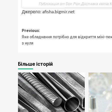
Публикация от Don Pion Доставка квітів Ки
Джерело:
afisha.bigmir.net
Post
Previous:
Яке обладнання потрібно для відкриття міні-пе
navigation
з нуля
Більше історій