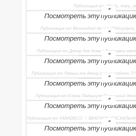
Публикация от @lady_mary_st
Посмотреть эту публикацию 
Публикация от Великодній декор (@khrystyna_a
Посмотреть эту публикацию 
Публикация от Декор для дому | Доставка квітів
Посмотреть эту публикацию 
Публикация от Ляльки та декор ручної роботи ?? (
Посмотреть эту публикацию 
Публикация от Елена Падашуля/Домашний декор
Посмотреть эту публикацию 
Посмотреть эту публикацию 