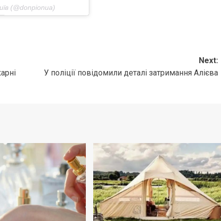
їв (@donpionua)
Next:
карні
У поліції повідомили деталі затримання Алієва