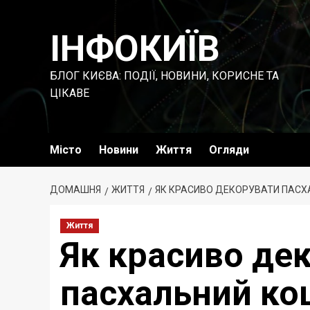
Перейти
до
ІНФОКИЇВ
вмісту
БЛОГ КИЄВА: ПОДІЇ, НОВИНИ, КОРИСНЕ ТА
ЦІКАВЕ
Місто
Новини
Життя
Огляди
ДОМАШНЯ
ЖИТТЯ
ЯК КРАСИВО ДЕКОРУВАТИ ПАСХ
Життя
Як красиво де
пасхальний ко