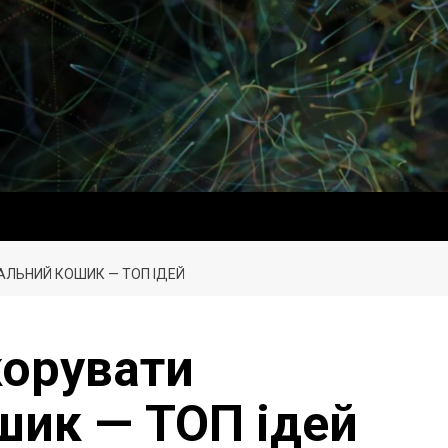
АЛЬНИЙ КОШИК — ТОП ІДЕЙ
корувати
шик — ТОП ідей