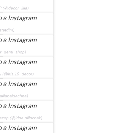
@decor_lilia)
в Instagram
stetdim)
в Instagram
r_demi_shop)
в Instagram
(@iris.19_decor)
в Instagram
liiabaidachna)
в Instagram
ор (@irina.pilipchak)
в Instagram