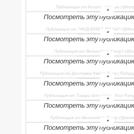
Публикация от Korzina_kiev_ua (@korz
Посмотреть эту публикацию 
Публикация от ?ФУД-БУКЕТ ЛУЦЬК? (@food
Посмотреть эту публикацию 
Публикация от Великодній декор? (@sa
Посмотреть эту публикацию 
Публикация от Доставка Квітів Львів | Подару
Посмотреть эту публикацию 
Публикация от Товари для свята „Your Party
Посмотреть эту публикацию 
Публикация от Великодній Декор (@tand
Посмотреть эту публикацию 