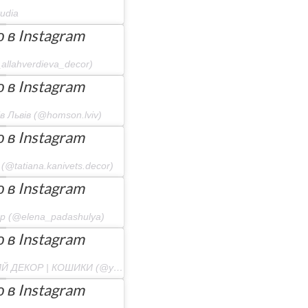
udia
в Instagram
llahverdieva_decor)
в Instagram
 Львів (@homson.lviv)
в Instagram
@tatiana.kanivets.decor)
в Instagram
 (@elena_padashulya)
в Instagram
Публикация от YARADECO ♡ ВІНОЧКИ | ПАСХАЛЬНИЙ ДЕКОР | КОШИКИ (@yaradeco_)
в Instagram