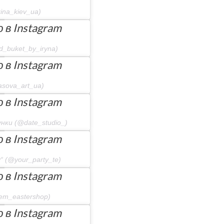
ina_kiev_ua)
в Instagram
_buket_by_iryna)
в Instagram
sova_art_ua)
в Instagram
нки (@date_studio_)
в Instagram
“ (@your_party_te)
в Instagram
em_eastershop)
в Instagram