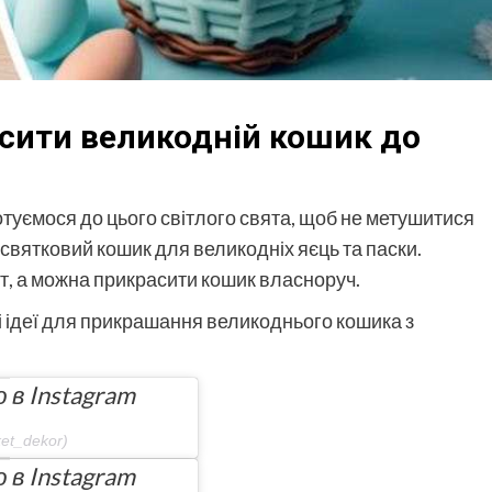
асити великодній кошик до
отуємося до цього світлого свята, щоб не метушитися
 святковий кошик для великодніх яєць та паски.
, а можна прикрасити кошик власноруч.
щі ідеї для прикрашання великоднього кошика з
в Instagram
et_dekor)
в Instagram