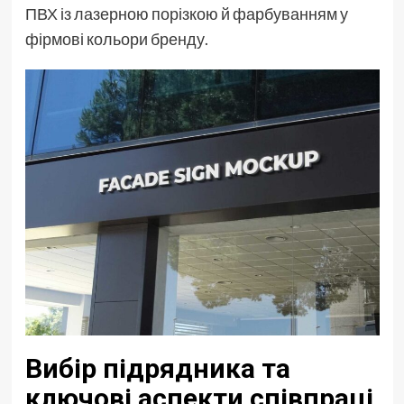
ПВХ із лазерною порізкою й фарбуванням у
фірмові кольори бренду.
Вибір підрядника та
ключові аспекти співпраці