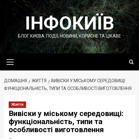
Перейти
до
ІНФОКИЇВ
вмісту
БЛОГ КИЄВА: ПОДІЇ, НОВИНИ, КОРИСНЕ ТА ЦІКАВЕ
Основне
меню
ДОМАШНЯ
ЖИТТЯ
ВИВІСКИ У МІСЬКОМУ СЕРЕДОВИЩІ:
ФУНКЦІОНАЛЬНІСТЬ, ТИПИ ТА ОСОБЛИВОСТІ ВИГОТОВЛЕННЯ
Життя
Вивіски у міському середовищі:
функціональність, типи та
особливості виготовлення