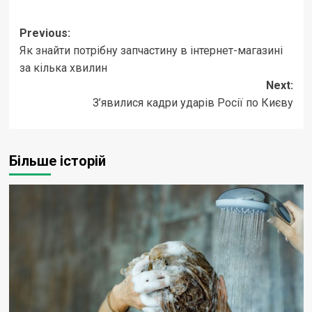
Post
Previous:
Як знайти потрібну запчастину в інтернет-магазині
navigation
за кілька хвилин
Next:
З’явилися кадри ударів Росії по Києву
Більше історій