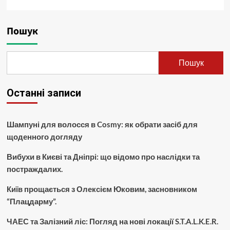
Пошук
Пошук
Останні записи
Шампуні для волосся в Cosmy: як обрати засіб для
щоденного догляду
Вибухи в Києві та Дніпрі: що відомо про наслідки та
постраждалих.
Київ прощається з Олексієм Юковим, засновником
“Плацдарму”.
ЧАЕС та Залізний ліс: Погляд на нові локації S.T.A.L.K.E.R.