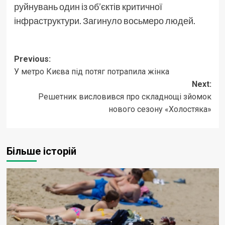
руйнувань один із об’єктів критичної
інфраструктури. Загинуло восьмеро людей.
Post
Previous:
У метро Києва під потяг потрапила жінка
navigation
Next:
Решетник висловився про складнощі зйомок
нового сезону «Холостяка»
Більше історій