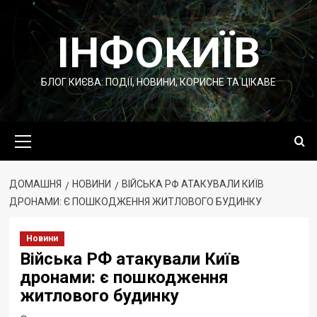
Перейти
до
ІНФОКИЇВ
вмісту
БЛОГ КИЄВА: ПОДІЇ, НОВИНИ, КОРИСНЕ ТА ЦІКАВЕ
Основне
меню
ДОМАШНЯ
НОВИНИ
ВІЙСЬКА РФ АТАКУВАЛИ КИЇВ
ДРОНАМИ: Є ПОШКОДЖЕННЯ ЖИТЛОВОГО БУДИНКУ
Новини
Війська РФ атакували Київ
дронами: є пошкодження
житлового будинку