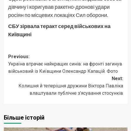
дівчину і коригував ракетно-дронові удари
росіян по місцевих локаціях Сил оборони.
СБУ зірвала теракт серед військових на
Київщині
Post
Previous:
Україна втрачає найкращих синів: на фронті загинув
navigation
військовий із Київщини Олександр Капацій. Фото
Next:
Колишня й теперішня дружини Віктора Павліка
влаштували публічне з’ясування стосунків
Більше історій