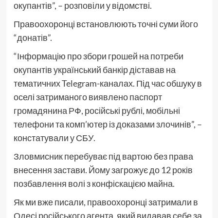
окупантів”, – розповіли у відомстві.
Правоохоронці встановлюють точні суми його
“донатів”.
“Інформацію про збори грошей на потреби
окупантів український банкір діставав на
тематичних Telegram-каналах. Під час обшуку в
оселі затриманого виявлено паспорт
громадянина РФ, російські рублі, мобільні
телефони та комп’ютер із доказами злочинів”, –
констатували у СБУ.
Зловмисник перебуває під вартою без права
внесення застави. Йому загрожує до 12 років
позбавлення волі з конфіскацією майна.
Як ми вже писали, правоохоронці затримали в
Одесі російського агента, який видавав себе за