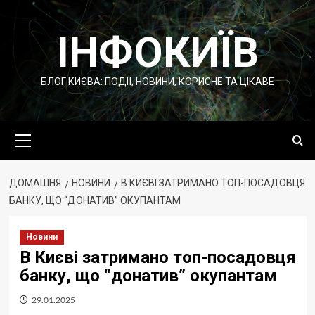
Перейти
до
ІНФОКИЇВ
вмісту
БЛОГ КИЄВА: ПОДІЇ, НОВИНИ, КОРИСНЕ ТА ЦІКАВЕ
Основне
меню
ДОМАШНЯ
НОВИНИ
В КИЄВІ ЗАТРИМАНО ТОП-ПОСАДОВЦЯ
БАНКУ, ЩО “ДОНАТИВ” ОКУПАНТАМ
Новини
В Києві затримано топ-посадовця
банку, що “донатив” окупантам
29.01.2025