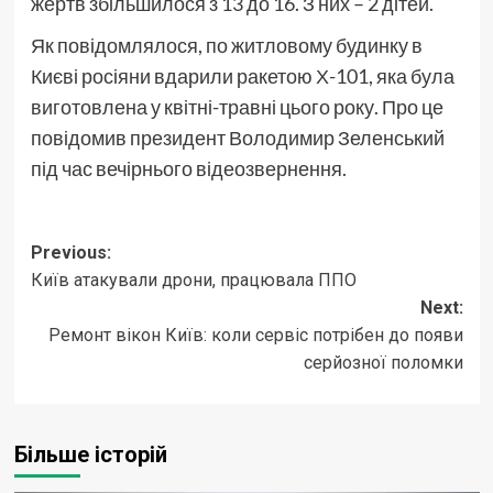
жертв збільшилося з 13 до 16. З них – 2 дітей.
Як повідомлялося, по житловому будинку в
Києві росіяни вдарили ракетою Х-101, яка була
виготовлена у квітні-травні цього року. Про це
повідомив президент Володимир Зеленський
під час вечірнього відеозвернення.
Post
Previous:
Київ атакували дрони, працювала ППО
navigation
Next:
Ремонт вікон Київ: коли сервіс потрібен до появи
серйозної поломки
Більше історій