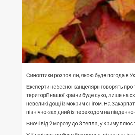
Синоптики розповіли, якою буде погода в У
Експерти небесної канцелярії говорять про т
території нашої країни буде сухо, лише на с
невеликі дощі із мокрим снігом. На Закарпат
північно-західний із переходом на південно-
Вночі від 2 морозу до 3 тепла, у Криму плюс 1
У Києві завтра буде без опадів, вітер північ