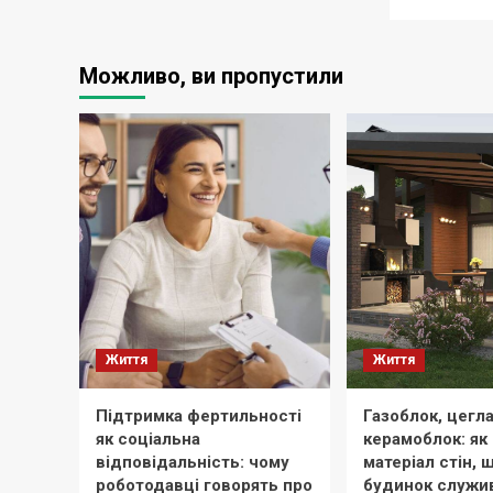
Можливо, ви пропустили
Життя
Життя
Підтримка фертильності
Газоблок, цегла
як соціальна
керамоблок: як
відповідальність: чому
матеріал стін, 
роботодавці говорять про
будинок служи