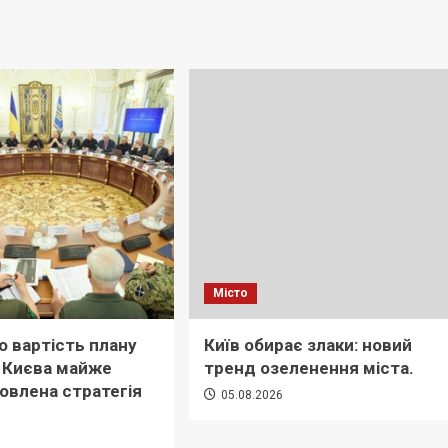
Місто
 вартість плану
Київ обирає злаки: новий
і Києва майже
тренд озеленення міста.
новлена стратегія
05.08.2026
6