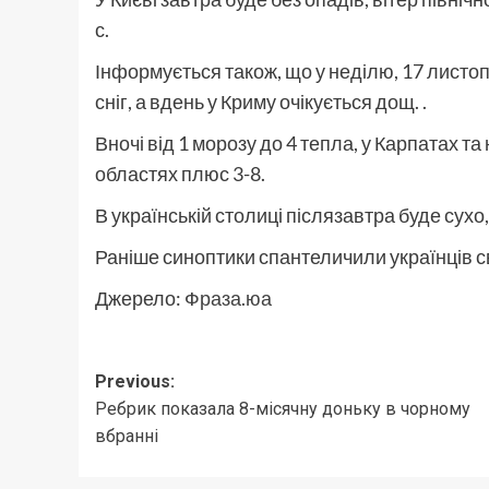
с.
Інформується також, що у неділю, 17 листо
сніг, а вдень у Криму очікується дощ. .
Вночі від 1 морозу до 4 тепла, у Карпатах та 
областях плюс 3-8.
В українській столиці післязавтра буде сухо,
Раніше синоптики спантеличили українців с
Джерело:
Фраза.юа
Post
Previous:
Ребрик показала 8-місячну доньку в чорному
navigation
вбранні