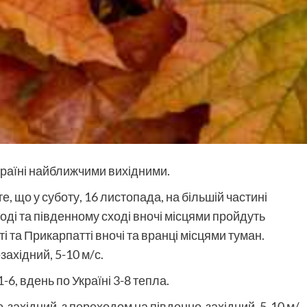
країні найближчими вихідними.
е, що у суботу, 16 листопада, на більшій частині
ході та південному сході вночі місцями пройдуть
ті та Прикарпатті вночі та вранці місцями туман.
західний, 5-10 м/с.
-6, вдень по Україні 3-8 тепла.
но-західний, з переходом на південно-західний, 5-10 м/