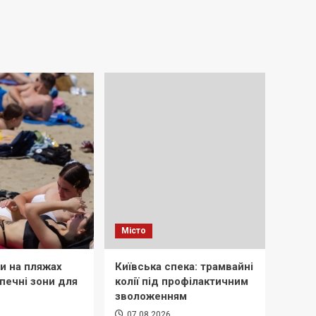
Місто
и на пляжах
Київська спека: трамвайні
печні зони для
колії під профілактичним
зволоженням
07.08.2026