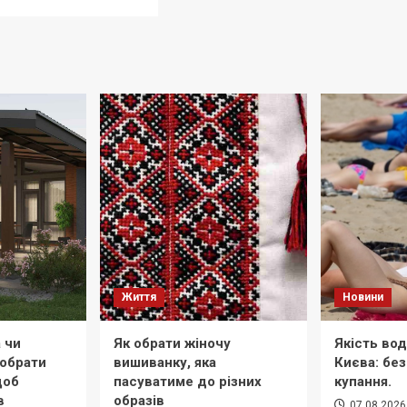
Життя
Новини
 чи
Як обрати жіночу
Якість вод
 обрати
вишиванку, яка
Києва: без
щоб
пасуватиме до різних
купання.
в
образів
07.08.2026