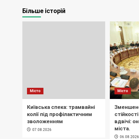
Більше історій
Місто
Місто
Київська спека: трамвайні
Зменшено
колії під профілактичним
стійкост
зволоженням
вдвічі: о
міста.
07.08.2026
06.08.202