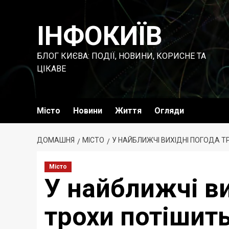
Перейти
до
ІНФОКИЇВ
вмісту
БЛОГ КИЄВА: ПОДІЇ, НОВИНИ, КОРИСНЕ ТА
ЦІКАВЕ
Місто
Новини
Життя
Огляди
ДОМАШНЯ
МІСТО
У НАЙБЛИЖЧІ ВИХІДНІ ПОГОДА Т
Місто
У найближчі ви
трохи потішить