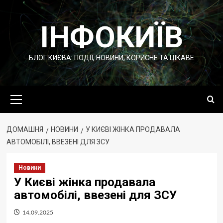
Перейти
до
ІНФОКИЇВ
вмісту
БЛОГ КИЄВА: ПОДІЇ, НОВИНИ, КОРИСНЕ ТА ЦІКАВЕ
Основне
меню
ДОМАШНЯ
НОВИНИ
У КИЄВІ ЖІНКА ПРОДАВАЛА
АВТОМОБІЛІ, ВВЕЗЕНІ ДЛЯ ЗСУ
Новини
У Києві жінка продавала
автомобілі, ввезені для ЗСУ
14.09.2025