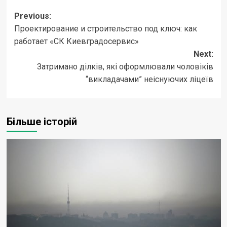
Post
Previous:
Проектирование и строительство под ключ: как
navigation
работает «СК Киевградосервис»
Next:
Затримано ділків, які оформлювали чоловіків
“викладачами” неіснуючих ліцеїв
Більше історій