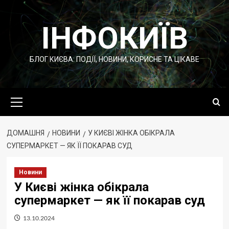
Перейти
до
ІНФОКИЇВ
вмісту
БЛОГ КИЄВА: ПОДІЇ, НОВИНИ, КОРИСНЕ ТА ЦІКАВЕ
Основне
меню
ДОМАШНЯ
НОВИНИ
У КИЄВІ ЖІНКА ОБІКРАЛА
СУПЕРМАРКЕТ — ЯК ЇЇ ПОКАРАВ СУД
Новини
У Києві жінка обікрала
супермаркет — як її покарав суд
13.10.2024