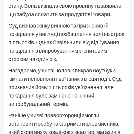
стану. Вона визнала свою провину та заявила,
що забула сплатити за продуктові товари.
Суд визнав жінку винною та призначив їй
покарання у вигляді позбавлення волі на строк
п’ять років. Однак її звільнили від відбування
покарання з випробуванням з іспитовим
строком на один рік.
Нагадаємо, у Києві чоловік викрав ноутбук з
кімнати неповнолітньої і зник з місця події. Суд
призначив йому п’ять років ув’язнення, але
покарання було замінене на річний
випробувальний термін.
Раніше у Києві правоохоронці змогли
встановити особу та затримати зловмисника,
який скоїв низку крадіжок з квартир, магазинів