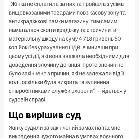
“Жінка не сплатила за них та пройшла з усіма
вищевказаними товарами повз касову зону та
антикрадіжкові рамки магазину, тим самим
намагалася скоїти крадіжку та спричинити
матеріальну шкоду на суму 4 718 гривень 50
копійок без урахування ПДВ, вчинивши при
цьому усі дії, які вона вважала необхідними для
доведення злочину до кінця, проте злочин не
було закінчено з причин, які не залежали від її
волі, оскільки була викрита та зупинена
співробітниками служби охорони”, — йдеться у
судовій справі.
Що вирішив суд
Жінку судили за закінчений замах на таємне
викрадення чужого майна в умовах воєнного