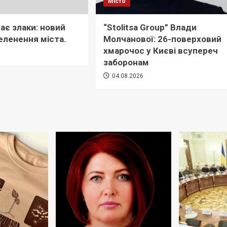
Місто
ає злаки: новий
“Stolitsa Group” Влади
еленення міста.
Молчанової: 26-поверховий
хмарочос у Києві всупереч
6
заборонам
04.08.2026