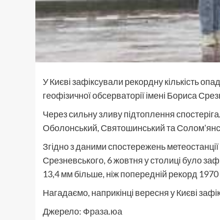
У Києві зафіксували рекордну кількість опад
геофізичної обсерваторії імені Бориса Срез
Через сильну зливу підтоплення спостеріга
Оболонський, Святошинський та Солом'янс
Згідно з даними спостережень метеостанції
Срезневського, 6 жовтня у столиці було зафі
13,4 мм більше, ніж попередній рекорд 1970 
Нагадаємо, наприкінці вересня у Києві заф
Джерело:
Фраза.юа