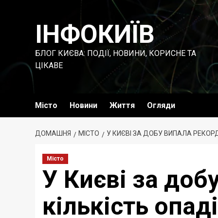
Перейти
до
ІНФОКИЇВ
вмісту
БЛОГ КИЄВА: ПОДІЇ, НОВИНИ, КОРИСНЕ ТА
ЦІКАВЕ
Місто
Новини
Життя
Огляди
ДОМАШНЯ
МІСТО
У КИЄВІ ЗА ДОБУ ВИПАЛА РЕКОР
Місто
У Києві за доб
кількість опад