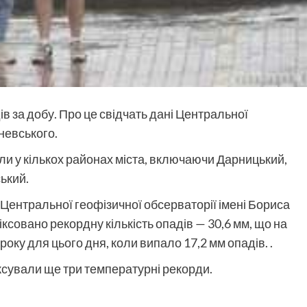
ів за добу. Про це свідчать дані Центральної
невського.
ли у кількох районах міста, включаючи Дарницький,
ький.
 Центральної геофізичної обсерваторії імені Бориса
ксовано рекордну кількість опадів — 30,6 мм, що на
року для цього дня, коли випало 17,2 мм опадів. .
іксували ще три температурні рекорди.