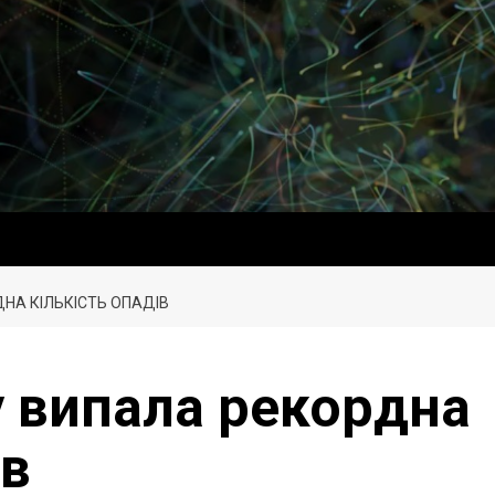
ДНА КІЛЬКІСТЬ ОПАДІВ
у випала рекордна
ів