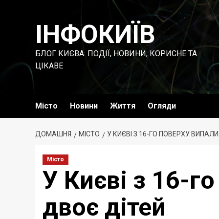
Перейти
до
ІНФОКИЇВ
вмісту
БЛОГ КИЄВА: ПОДІЇ, НОВИНИ, КОРИСНЕ ТА
ЦІКАВЕ
Місто
Новини
Життя
Огляди
ДОМАШНЯ
МІСТО
У КИЄВІ З 16-ГО ПОВЕРХУ ВИПАЛ
Місто
У Києві з 16-г
двоє дітей