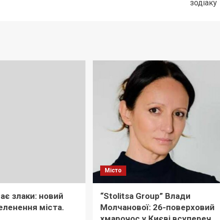
зодіаку
Місто
ає злаки: новий
“Stolitsa Group” Влади
еленення міста.
Молчанової: 26-поверховий
хмарочос у Києві всупереч