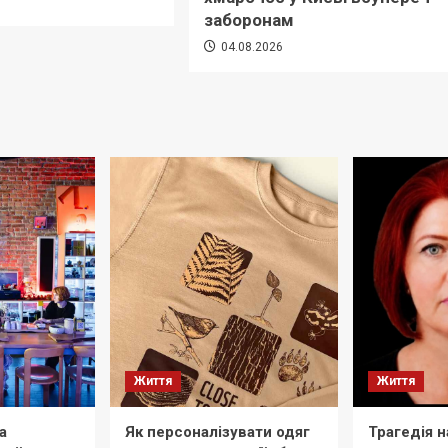
6
заборонам
04.08.2026
Життя
Життя
а
Як персоналізувати одяг
Трагедія н