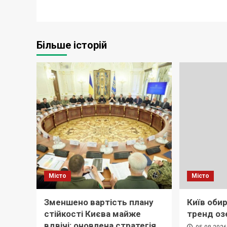
Більше історій
Місто
Місто
Зменшено вартість плану
Київ обир
стійкості Києва майже
тренд оз
вдвічі: оновлена стратегія