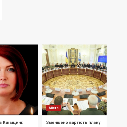
Місто
а Київщині:
Зменшено вартість плану