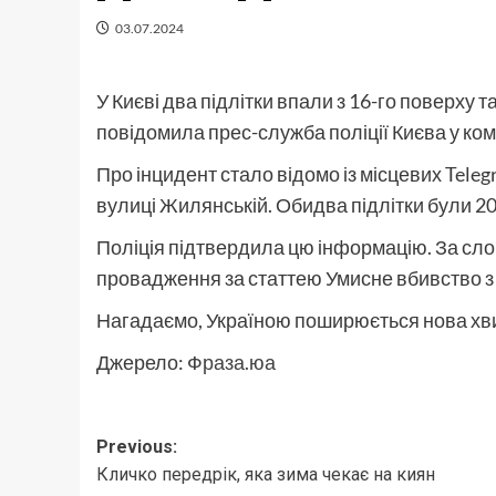
03.07.2024
У Києві два підлітки впали з 16-го поверху 
повідомила прес-служба поліції Києва у ком
Про інцидент стало відомо із місцевих Teleg
вулиці Жилянській. Обидва підлітки були 2
Поліція підтвердила цю інформацію. За сл
провадження за статтею Умисне вбивство з
Нагадаємо, Україною поширюється нова хвил
Джерело:
Фраза.юа
Post
Previous:
Кличко передрік, яка зима чекає на киян
navigation