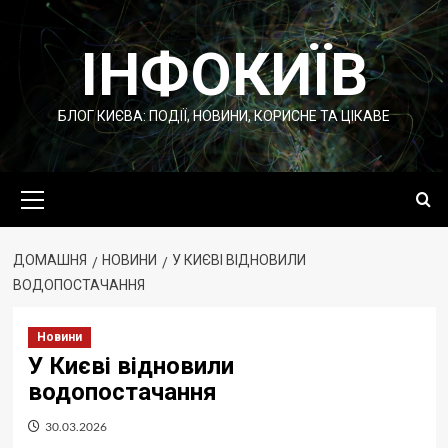
Перейти
до
ІНФОКИЇВ
вмісту
БЛОГ КИЄВА: ПОДІЇ, НОВИНИ, КОРИСНЕ ТА ЦІКАВЕ
Основне
меню
ДОМАШНЯ
НОВИНИ
У КИЄВІ ВІДНОВИЛИ
ВОДОПОСТАЧАННЯ
Новини
У Києві відновили
водопостачання
30.03.2026