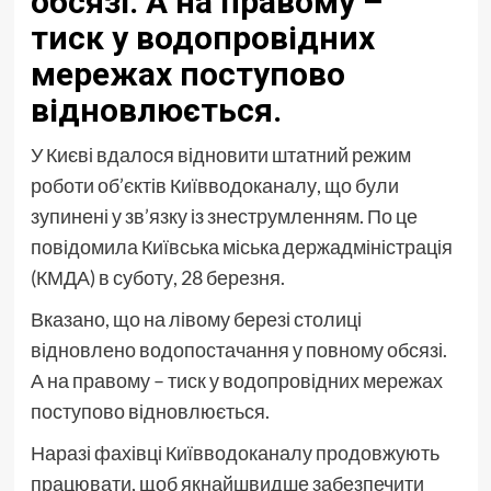
обсязі. А на правому –
тиск у водопровідних
мережах поступово
відновлюється.
У Києві вдалося відновити штатний режим
роботи об’єктів Київводоканалу, що були
зупинені у зв’язку із знеструмленням. По це
повідомила Київська міська держадміністрація
(КМДА) в суботу, 28 березня.
Вказано, що на лівому березі столиці
відновлено водопостачання у повному обсязі.
А на правому – тиск у водопровідних мережах
поступово відновлюється.
Наразі фахівці Київводоканалу продовжують
працювати, щоб якнайшвидше забезпечити