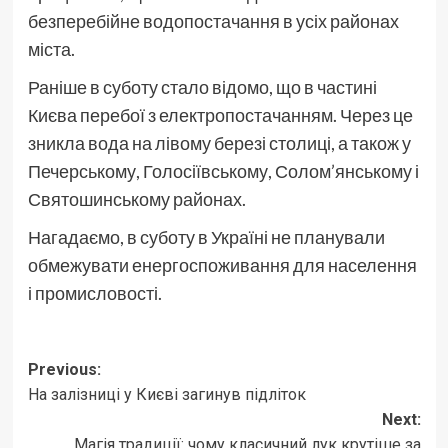
безперебійне водопостачання в усіх районах
міста.
Раніше в суботу стало відомо, що в частині
Києва перебої з електропостачанням. Через це
зникла вода на лівому березі столиці, а також у
Печерському, Голосіївському, Солом’янському і
Святошинському районах.
Нагадаємо, в суботу в Україні не планували
обмежувати енергоспоживання для населення
і промисловості.
Post
Previous:
На залізниці у Києві загинув підліток
navigation
Next:
Магія традиції: чому класичний лук крутіше за