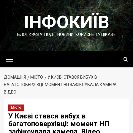
Перейти
до
ІНФОКИЇВ
вмісту
БЛОГ КИЄВА: ПОДІЇ, НОВИНИ, КОРИСНЕ ТА ЦІКАВЕ
Основне
меню
ДОМАШНЯ
МІСТО
У КИЄВІ СТАВСЯ ВИБУХ В
БАГАТОПОВЕРХІВЦІ: МОМЕНТ НП ЗАФІКСУВАЛА КАМЕРА.
ВІДЕО
Місто
У Києві стався вибух в
багатоповерхівці: момент НП
зафіксувала камера. Відео