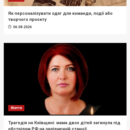
Як персоналізувати одяг для команди, події або
творчого проєкту
06.08.2026
Життя
Трагедія на Київщині: мама двох дітей загинула під
обстрілом РФ на залізничній станції