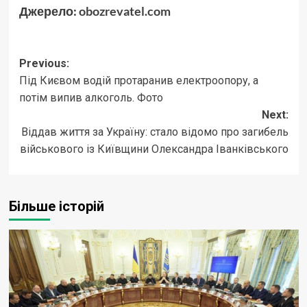
Джерело:
obozrevatel.com
Post
Previous:
Під Києвом водій протаранив електроопору, а
navigation
потім випив алкоголь. Фото
Next:
Віддав життя за Україну: стало відомо про загибель
військового із Київщини Олександра Іванківського
Більше історій