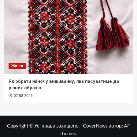
Життя
Як обрати жіночу вишиванку, яка пасуватиме до
різних образів
07.08.2026
Copyright © Усі права захищено.
|
CoverNews
автор: AF
themes.