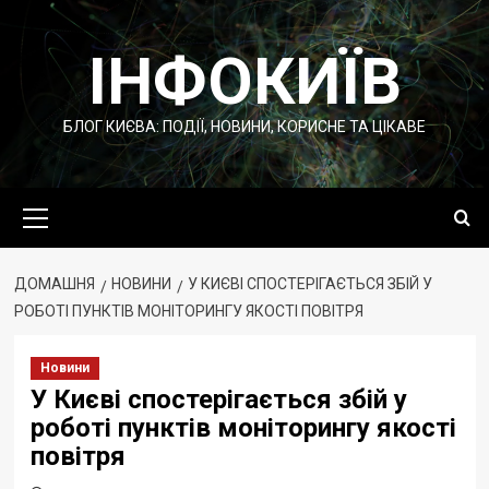
Перейти
до
ІНФОКИЇВ
вмісту
БЛОГ КИЄВА: ПОДІЇ, НОВИНИ, КОРИСНЕ ТА ЦІКАВЕ
Основне
меню
ДОМАШНЯ
НОВИНИ
У КИЄВІ СПОСТЕРІГАЄТЬСЯ ЗБІЙ У
РОБОТІ ПУНКТІВ МОНІТОРИНГУ ЯКОСТІ ПОВІТРЯ
Новини
У Києві спостерігається збій у
роботі пунктів моніторингу якості
повітря