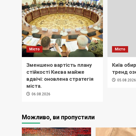
Місто
Місто
Зменшено вартість плану
Київ обир
стійкості Києва майже
тренд оз
вдвічі: оновлена стратегія
05.08.202
міста.
06.08.2026
Можливо, ви пропустили