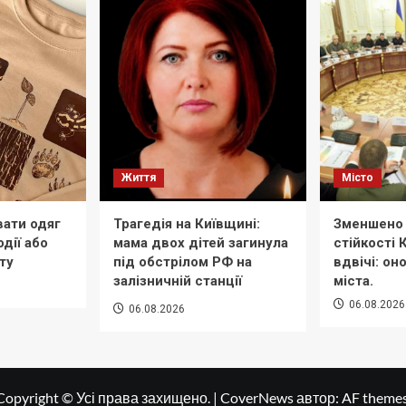
Життя
Місто
вати одяг
Трагедія на Київщині:
Зменшено 
дії або
мама двох дітей загинула
стійкості
ту
під обстрілом РФ на
вдвічі: он
залізничній станції
міста.
06.08.2026
06.08.2026
Copyright © Усі права захищено.
|
CoverNews
автор: AF themes