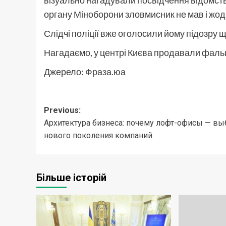
органу Міноборони зловмисник не мав і жод
Слідчі поліції вже оголосили йому підозру щ
Нагадаємо, у центрі Києва продавали фальш
Джерело:
Фраза.юа
Post
Previous:
Архитектура бизнеса: почему лофт-офисы — вы
navigation
нового поколения компаний
Більше історій