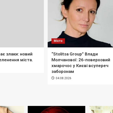
Місто
ає злаки: новий
“Stolitsa Group” Влади
еленення міста.
Молчанової: 26-поверховий
хмарочос у Києві всупереч
6
заборонам
04.08.2026