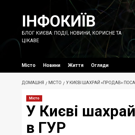
Перейти
до
ІНФОКИЇВ
вмісту
БЛОГ КИЄВА: ПОДІЇ, НОВИНИ, КОРИСНЕ ТА
ЦІКАВЕ
Місто
Новини
Життя
Огляди
ДОМАШНЯ
МІСТО
У КИЄВІ ШАХРАЙ «ПРОДАВ» ПОСА
Місто
У Києві шахра
в ГУР