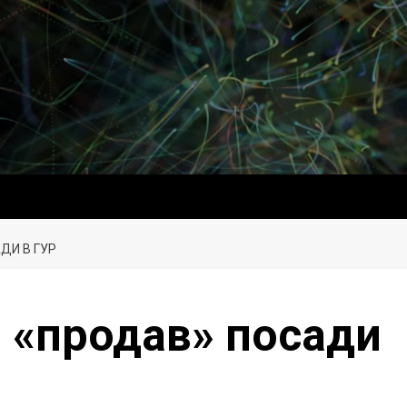
ДИ В ГУР
й «продав» посади