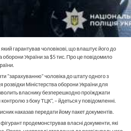
який гарантував чоловікові, що влаштує його до
 оборони України за $5 тис. Про це повідомило
раїни.
яти "зарахуванню" чоловіка до штату одного з
я розвідки Міністерства оборони України для
озволить власнику безперешкодно проїжджати
 контролю з боку ТЦК", – йдеться у повідомленні.
сник наказав передати йому пакет документів.
, фігурант продемонстрував власні документи, які
а. Проте, насправді ставлення до розвідувального