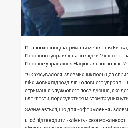
Правоохоронці затримали мешканця Києва, 
Головного управління розвідки Міністерства
Головне управління Національної поліції Ук
"Як з'ясувалося, зловмисник пообіцяв спри
військових підрозділів Головного управлінн
отримання службового посвідчення, яке д
блокпости, пересуватися містом та уникнути
Зазначається, що для «оформлення» зловми
Щоб підтвердити «клієнту» свої можливості
візуально нагадували посвідчення відомств