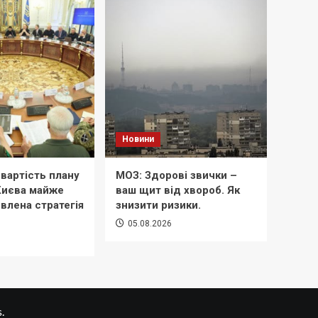
Новини
вартість плану
МОЗ: Здорові звички –
 Києва майже
ваш щит від хвороб. Як
овлена стратегія
знизити ризики.
05.08.2026
.