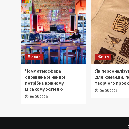
Огляди
Життя
Чому атмосфера
Як персоналізу
справжньої чайної
для команди, по
потрібна кожному
творчого проєк
міському жителю
06.08.2026
06.08.2026