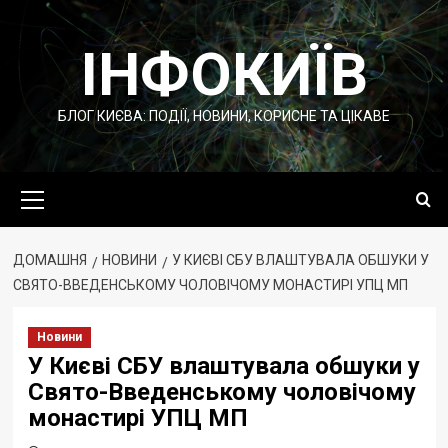
Перейти
до
ІНФОКИЇВ
вмісту
БЛОГ КИЄВА: ПОДІЇ, НОВИНИ, КОРИСНЕ ТА ЦІКАВЕ
Основне
меню
ДОМАШНЯ
НОВИНИ
У КИЄВІ СБУ ВЛАШТУВАЛА ОБШУКИ У
СВЯТО-ВВЕДЕНСЬКОМУ ЧОЛОВІЧОМУ МОНАСТИРІ УПЦ МП
Новини
У Києві СБУ влаштувала обшуки у
Свято-Введенському чоловічому
монастирі УПЦ МП