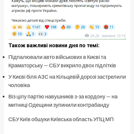
Також важливі новини дня по темі:
Підпалювали авто військових в Києві та
Краматорську — СБУ викрило двох підлітків
У Києві біля АЗС на Кільцевій дорозі застрелили
чоловіка
Віз цілу партію навушників з-за кордону — на
митниці Одещини зупинили контрабанду
СБУ Київ обшуки Київська область УПЦ МП