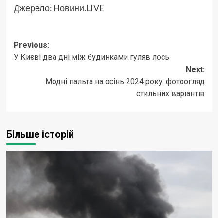
Джерело:
Новини.LIVE
Post
Previous:
У Києві два дні між будинками гуляв лось
navigation
Next:
Модні пальта на осінь 2024 року: фотоогляд
стильних варіантів
Більше історій