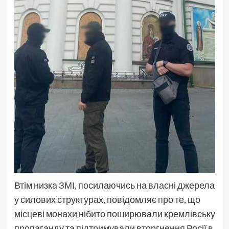
Втім низка ЗМІ, посилаючись на власні джерела
у силових структурах, повідомляє про те, що
місцеві монахи нібито поширювали кремлівську
пропаганду та підтримували вторгнення Росії в