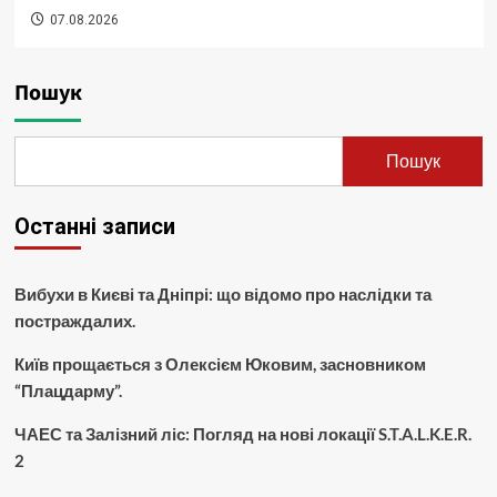
07.08.2026
Пошук
Пошук
Останні записи
Вибухи в Києві та Дніпрі: що відомо про наслідки та
постраждалих.
Київ прощається з Олексієм Юковим, засновником
“Плацдарму”.
ЧАЕС та Залізний ліс: Погляд на нові локації S.T.A.L.K.E.R.
2