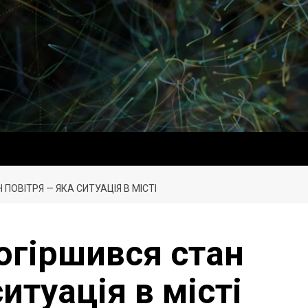
 ПОВІТРЯ — ЯКА СИТУАЦІЯ В МІСТІ
погіршився стан
итуація в місті