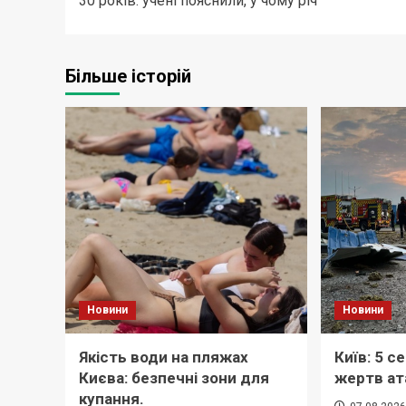
30 років: учені пояснили, у чому річ
Більше історій
Новини
Новини
Якість води на пляжах
Київ: 5 с
Києва: безпечні зони для
жертв ат
купання.