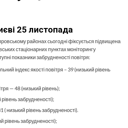
иєві 25 листопада
провському районах сьогодні фіксується підвищена
ївських стаціонарних пунктах моніторингу
упні показники забрудненості повітря:
ний індекс якості повітря – 39 (низький рівень
тря — 48 (низький рівень);
й рівень забрудненості);
1 ( низький рівень забрудненості).
ий рівень забрудненості);