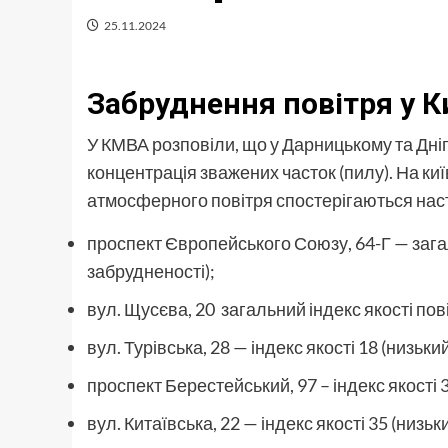
25.11.2024
Забруднення повітря у К
У КМВА розповіли, що у Дарницькому та Дні
концентрація зважених часток (пилу). На ки
атмосферного повітря спостерігаються наст
проспект Європейського Союзу, 64-Г — загаль
забрудненості);
вул. Щусєва, 20 загальний індекс якості пові
вул. Турівська, 28 — індекс якості 18 (низьки
проспект Берестейський, 97 – індекс якості 3
вул. Китаївська, 22 — індекс якості 35 (низьк