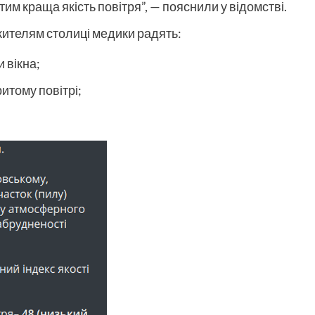
им краща якість повітря”, — пояснили у відомстві.
 жителям столиці медики радять:
 вікна;
ритому повітрі;