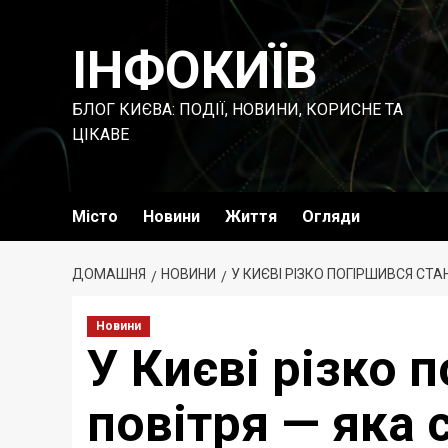
Перейти
до
ІНФОКИЇВ
вмісту
БЛОГ КИЄВА: ПОДІЇ, НОВИНИ, КОРИСНЕ ТА
ЦІКАВЕ
Місто
Новини
Життя
Огляди
ДОМАШНЯ
НОВИНИ
У КИЄВІ РІЗКО ПОГІРШИВСЯ СТАН
Новини
У Києві різко 
повітря — яка с