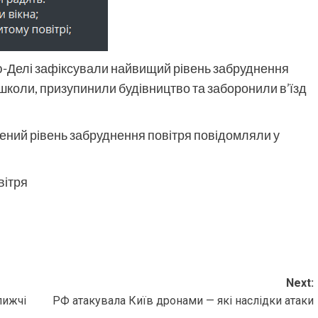
ью-Делі зафіксували найвищий рівень забруднення
и школи, призупинили будівництво та заборонили в’їзд
щений рівень забруднення повітря повідомляли у
вітря
Next:
лижчі
РФ атакувала Київ дронами — які наслідки атаки