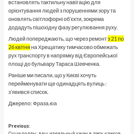
встановлять тактильну навігацію для
орієнтування людей з порушеннями зору та
оновлять світлофорні об'єкти, зокрема
додадуть пішохідну фазу регулювання руху.
Людей попереджають, що через ремонт
з 21 по
26 квітня
на Хрещатику тимчасово обмежать
рух транспорту в напрямку від Європейської
площі до бульвару Тараса Шевченка.
Раніше ми писали, що у Києві хочуть
перейменувати ще одинадцять вулиць :
з'явився список.
Джерело:
Фраза.юа
Post
Previous:
Суши роллы: ваш идеальный ужин в пару кликов