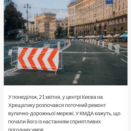
У понеділок, 21 квітня, у центрі Києва на
Хрещатику розпочався поточний ремонт
вулично-дорожньої мережі. У КМДА кажуть, що
почали його із настанням сприятливих
погодних умов.