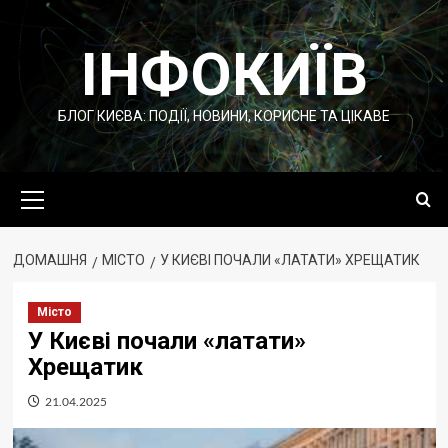
Перейти
до
ІНФОКИЇВ
вмісту
БЛОГ КИЄВА: ПОДІЇ, НОВИНИ, КОРИСНЕ ТА ЦІКАВЕ
Основне
меню
ДОМАШНЯ
МІСТО
У КИЄВІ ПОЧАЛИ «ЛАТАТИ» ХРЕЩАТИК
Місто
У Києві почали «латати»
Хрещатик
21.04.2025