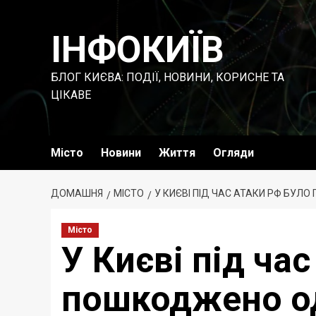
Перейти
до
ІНФОКИЇВ
вмісту
БЛОГ КИЄВА: ПОДІЇ, НОВИНИ, КОРИСНЕ ТА
ЦІКАВЕ
Місто
Новини
Життя
Огляди
ДОМАШНЯ
МІСТО
У КИЄВІ ПІД ЧАС АТАКИ РФ БУЛ
Місто
У Києві під ча
пошкоджено од