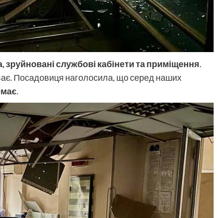
на, зруйновані службові кабінети та приміщення
.
иває. Посадовиця наголосила, що серед наших
емає
.