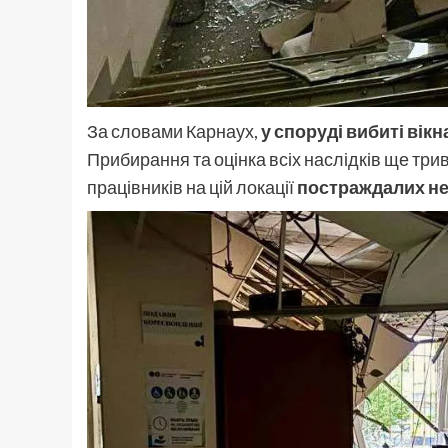
За словами Карнаух,
у споруді вибиті вік
Прибирання та оцінка всіх наслідків ще тр
працівників на цій локації
постраждалих н