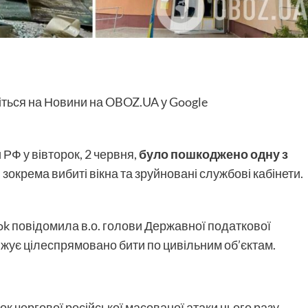
іться на Новини на OBOZ.UA у Google
 РФ у вівторок, 2 червня,
було пошкоджено одну з
і, зокрема вибиті вікна та зруйновані службові кабінети.
ook повідомила в.о. голови Державної податкової
жує цілеспрямовано бити по цивільним об’єктам.
ок чергової російської масованої атаки цього разу