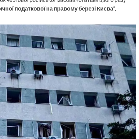
ичної податкової на правому березі Києва
“, –