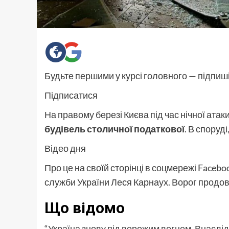
Будьте першими у курсі головного — підпиш
Підписатися
На правому березі Києва під час нічної атаки
будівель столичної податкової
. В споруд
Відео дня
Про це на своїй сторінці в соцмережі Faceb
служби України Леся Карнаух. Ворог продов
Що відомо
“Україна знову під ворожим вогнем. Внаслід