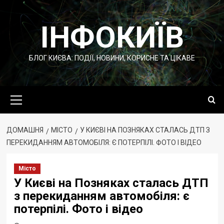
Перейти
до
ІНФОКИЇВ
вмісту
БЛОГ КИЄВА: ПОДІЇ, НОВИНИ, КОРИСНЕ ТА ЦІКАВЕ
Основне
меню
ДОМАШНЯ
МІСТО
У КИЄВІ НА ПОЗНЯКАХ СТАЛАСЬ ДТП З
ПЕРЕКИДАННЯМ АВТОМОБІЛЯ: Є ПОТЕРПІЛІ. ФОТО І ВІДЕО
Місто
У Києві на Позняках сталась ДТП
з перекиданням автомобіля: є
потерпілі. Фото і відео