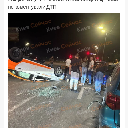
не коментували ДТП.