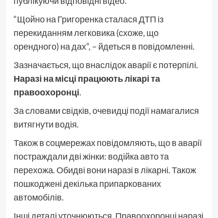
публікуючи відповідні відео.
“Щойно на Григоренка сталася ДТП із
перекиданням легковика (схоже, що
орендного) на дах”, – йдеться в повідомленні.
Зазначається, що внаслідок аварії є потерпілі.
Наразі на місці працюють лікарі та
правоохоронці
.
За словами свідків, очевидці події намагалися
витягнути водія.
Також в соцмережах повідомляють, що в аварії
постраждали дві жінки: водійка авто та
перехожа. Обидві вони наразі в лікарні. Також
пошкоджені декілька припаркованих
автомобілів.
Інші деталі уточнюються. Правоохоронці наразі