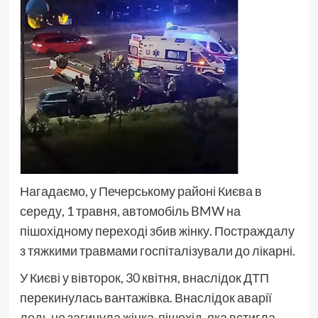
Нагадаємо, у Печерському районі Києва в
середу, 1 травня, автомобіль BMW на
пішохідному переході збив жінку. Постраждалу
з тяжкими травмами госпіталізували до лікарні.
У Києві у вівторок, 30 квітня, внаслідок ДТП
перекинулась вантажівка. Внаслідок аварії
ледь не загинула жінка-пішохід, яка встигла