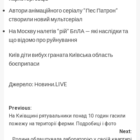
Автори анімаційного серіалу “Пес Патрон”
створили новий мультсеріал
На Москву налетів “рій” БпЛА — які наслідки та
що відомо про руйнування
Київ діти вибух граната Київська область
боєприпаси
Джерело:
Новини.LIVE
Post
Previous:
На Київщині рятувальники понад 10 годин гасили
navigation
пожежу на території ферми. Подробиці і фото
Next:
Родина облаштувала лабораторію у своїй квартирі