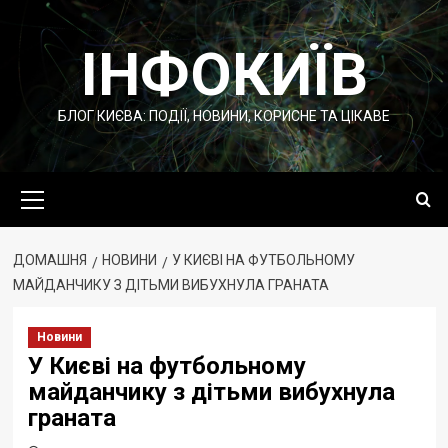
Перейти
до
ІНФОКИЇВ
вмісту
БЛОГ КИЄВА: ПОДІЇ, НОВИНИ, КОРИСНЕ ТА ЦІКАВЕ
Основне
меню
ДОМАШНЯ
НОВИНИ
У КИЄВІ НА ФУТБОЛЬНОМУ
МАЙДАНЧИКУ З ДІТЬМИ ВИБУХНУЛА ГРАНАТА
Новини
У Києві на футбольному
майданчику з дітьми вибухнула
граната