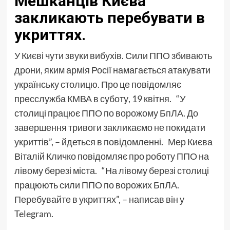
Мешканців Києва
закликають перебувати в
укриттях.
У Києві чути звуки вибухів. Сили ППО збивають
дрони, яким армія Росії намагається атакувати
українську столицю. Про це повідомляє
пресслужба КМВА в суботу, 19 квітня. “У
столиці працює ППО по ворожому БпЛА. До
завершення тривоги закликаємо не покидати
укриттів”, – йдеться в повідомленні. Мер Києва
Віталій Кличко повідомляє про роботу ППО на
лівому березі міста. “На лівому березі столиці
працюють сили ППО по ворожих БпЛА.
Перебувайте в укриттях”, – написав він у
Telegram.