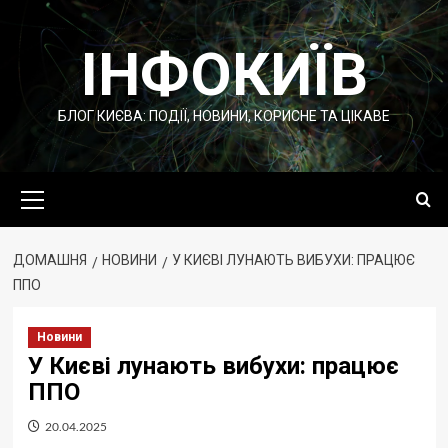
Перейти
до
ІНФОКИЇВ
вмісту
БЛОГ КИЄВА: ПОДІЇ, НОВИНИ, КОРИСНЕ ТА ЦІКАВЕ
Основне
меню
ДОМАШНЯ
НОВИНИ
У КИЄВІ ЛУНАЮТЬ ВИБУХИ: ПРАЦЮЄ
ППО
Новини
У Києві лунають вибухи: працює
ППО
20.04.2025