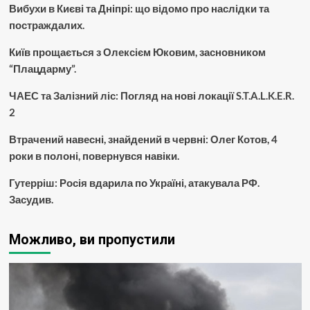
Вибухи в Києві та Дніпрі: що відомо про наслідки та
постраждалих.
Київ прощається з Олексієм Юковим, засновником
“Плацдарму”.
ЧАЕС та Залізний ліс: Погляд на нові локації S.T.A.L.K.E.R.
2
Втрачений навесні, знайдений в червні: Олег Котов, 4
роки в полоні, повернувся навіки.
Гутерріш: Росія вдарила по Україні, атакувала РФ.
Засудив.
Можливо, ви пропустили