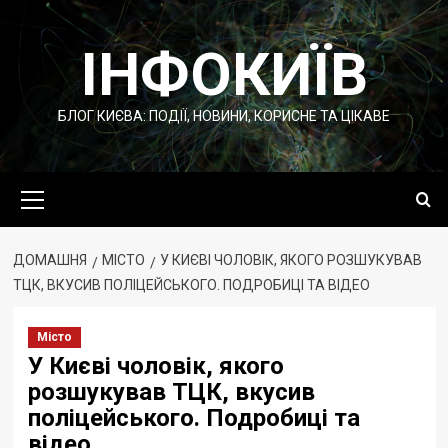
Перейти
до
ІНФОКИЇВ
вмісту
БЛОГ КИЄВА: ПОДІЇ, НОВИНИ, КОРИСНЕ ТА ЦІКАВЕ
Основне
меню
ДОМАШНЯ
МІСТО
У КИЄВІ ЧОЛОВІК, ЯКОГО РОЗШУКУВАВ
ТЦК, ВКУСИВ ПОЛІЦЕЙСЬКОГО. ПОДРОБИЦІ ТА ВІДЕО
Місто
У Києві чоловік, якого
розшукував ТЦК, вкусив
поліцейського. Подробиці та
відео