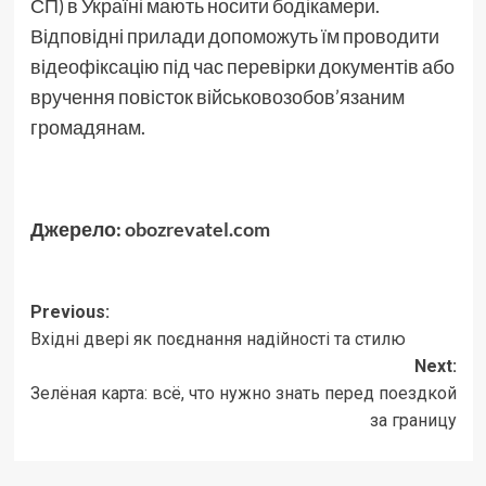
СП) в Україні мають носити бодікамери.
Відповідні прилади допоможуть їм проводити
відеофіксацію під час перевірки документів або
вручення повісток військовозобов’язаним
громадянам.
Джерело:
obozrevatel.com
Post
Previous:
Вхідні двері як поєднання надійності та стилю
navigation
Next:
Зелёная карта: всё, что нужно знать перед поездкой
за границу