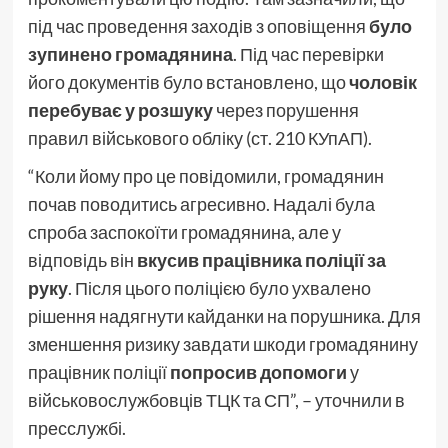
під час проведення заходів з оповіщення
було
зупинено громадянина
. Під час перевірки
його документів було встановлено, що
чоловік
перебуває у розшуку
через порушення
правил військового обліку (ст. 210 КУпАП).
“Коли йому про це повідомили, громадянин
почав поводитись агресивно. Надалі була
спроба заспокоїти громадянина, але у
відповідь він
вкусив працівника поліції за
руку
. Після цього поліцією було ухвалено
рішення надягнути кайданки на порушника. Для
зменшення ризику завдати шкоди громадянину
працівник поліції
попросив допомоги
у
військовослужбовців ТЦК та СП”, – уточнили в
пресслужбі.