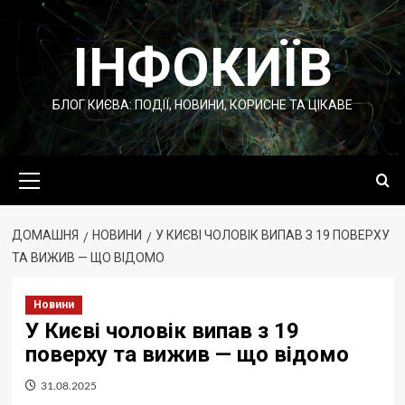
Перейти
до
ІНФОКИЇВ
вмісту
БЛОГ КИЄВА: ПОДІЇ, НОВИНИ, КОРИСНЕ ТА ЦІКАВЕ
Основне
меню
ДОМАШНЯ
НОВИНИ
У КИЄВІ ЧОЛОВІК ВИПАВ З 19 ПОВЕРХУ
ТА ВИЖИВ — ЩО ВІДОМО
Новини
У Києві чоловік випав з 19
поверху та вижив — що відомо
31.08.2025