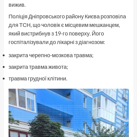
вижив.
Поліція Дніпровського району Києва розповіла
для ТСН, що чоловік є місцевим мешканцем,
який вистрибнув з 19-го поверху. Його
госпіталізували до лікарні з діагнозом:
закрита черепно-мозкова травма;
закрита травма живота;
травма грудної клітини.