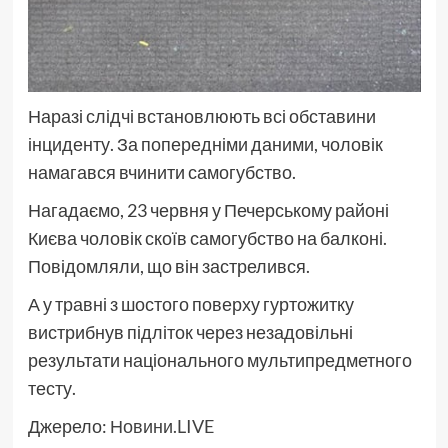
Наразі слідчі встановлюють всі обставини
інциденту. За попередніми даними, чоловік
намагався вчинити самогубство.
Нагадаємо, 23 червня у Печерському районі
Києва чоловік скоїв самогубство на балконі.
Повідомляли, що він застрелився.
А у травні з шостого поверху гуртожитку
вистрибнув підліток через незадовільні
результати національного мультипредметного
тесту.
Джерело:
Новини.LIVE