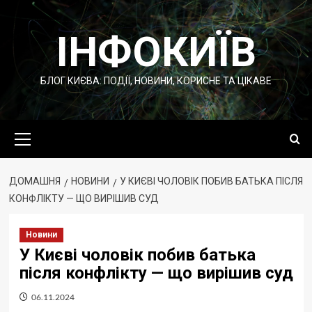
Перейти
до
ІНФОКИЇВ
вмісту
БЛОГ КИЄВА: ПОДІЇ, НОВИНИ, КОРИСНЕ ТА ЦІКАВЕ
Основне
меню
ДОМАШНЯ
НОВИНИ
У КИЄВІ ЧОЛОВІК ПОБИВ БАТЬКА ПІСЛЯ
КОНФЛІКТУ — ЩО ВИРІШИВ СУД
Новини
У Києві чоловік побив батька
після конфлікту — що вирішив суд
06.11.2024