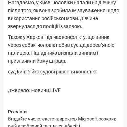
Нагадаємо, у Києві чоловіки напали на дівчину
після того, як вона зробила їм зауваження щодо
використання російської мови. Дівчина
звернулася до поліції із заявою.
Також у Харкові під час конфлікту, що виник
через собак, чоловік побив сусіда дерев’яною
палицею. Нападника визнали винним і
призначили йому штраф.
суд Київ бійка судові рішення конфлікт
Джерело:
Новини.LIVE
Post
Previous:
Вгадайте число: ексгендиректор Microsoft розкрив
navigation
свій улюблений тест на співбесіді