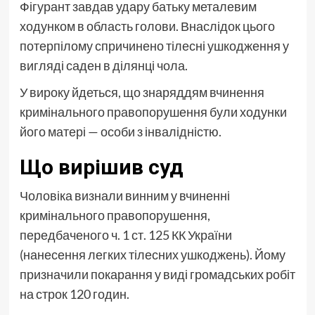
Фігурант завдав удару батьку металевим
ходунком в область голови. Внаслідок цього
потерпілому спричинено тілесні ушкодження у
вигляді саден в ділянці чола.
У вироку йдеться, що знаряддям вчинення
кримінального правопорушення були ходунки
його матері — особи з інвалідністю.
Що вирішив суд
Чоловіка визнали винним у вчиненні
кримінального правопорушення,
передбаченого ч. 1 ст. 125 КК України
(нанесення легких тілесних ушкоджень). Йому
призначили покарання у виді громадських робіт
на строк 120 годин.