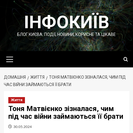
Перейти
до
ІНФОКИЇВ
вмісту
БЛОГ КИЄВА: ПОДІЇ, НОВИНИ, КОРИСНЕ ТА ЦІКАВЕ
Основне
меню
ДОМАШНЯ
ЖИТТЯ
ТОНЯ МАТВІЄНКО ЗІЗНАЛАСЯ, ЧИМ ПІД
ЧАС ВІЙНИ ЗАЙМАЮТЬСЯ ЇЇ БРАТИ
Життя
Тоня Матвієнко зізналася, чим
під час війни займаються її брати
30.05.2024