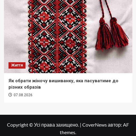
Життя
Як обрати жіночу вишиванку, яка пасуватиме до
різних образів
07.08.2026
Copyright © Усі права захищено.
|
CoverNews
автор: AF
themes.