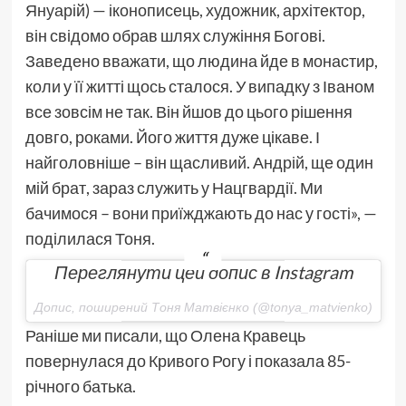
Януарій) — іконописець, художник, архітектор,
він свідомо обрав шлях служіння Богові.
Заведено вважати, що людина йде в монастир,
коли у її житті щось сталося. У випадку з Іваном
все зовсім не так. Він йшов до цього рішення
довго, роками. Його життя дуже цікаве. І
найголовніше – він щасливий. Андрій, ще один
мій брат, зараз служить у Нацгвардії. Ми
бачимося – вони приїжджають до нас у гості», —
поділилася Тоня.
Переглянути цей допис в Instagram
Допис, поширений Тоня Матвієнко (@tonya_matvienko)
Раніше ми писали, що Олена Кравець
повернулася до Кривого Рогу і показала 85-
річного батька.