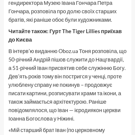
гендиректора Музею Івана Гончара Петра
Гончара, розповіла про долю своїх старших
братів, які раніше обоє були художниками.
Читайте також:
Гурт The Tiger Lillies приїхав
до Києва
В інтерв’ю виданню Oboz.ua Тоня розповіла, що
50-річний Андрій пішов служити до Нацгвардії,
а 51-річний Іван присвятив себе служінню Богу.
Дев’ять років тому він постригся у ченці, проте
улюблену справу не покинув – продовжує
писати картини, розписувати храми та ікони, а
також займається архітектурою. Раніше
повідомлялося, що Іван — ієродиякон церкви
Іоанна Богослова у Ніжині.
«Мій старший брат Іван (по церковному