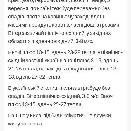
Крім цього, інформується, що в п'ятницю, 5
вересня, по країні теж буде переважно без
опадів, проте на крайньому заході вдень
місцями пройдуть короткочасні дощі з грозами.
Вітер зазвичай північно-східний, у західних
областях південно-східний, 3-8 м/с.
Вночі плюс 10-15, вдень 23-28 тепла, у північно-
східній частині України вночі плюс 8-13, вдень
21-26 тепла, на заході та півдні вночі плюс 13-
18, вдень 27-32 тепла.
В українській столиці післязавтра буде без
опадів. Вітер північно-східний, 3-8 м/с. Вночі
плюс 13-15, вдень 25-27 тепла.
Раніше у Києві підбили кліматичні підсумки
минулого літа.