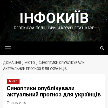
Перейти
до
ІНФОКИЇВ
вмісту
БЛОГ КИЄВА: ПОДІЇ, НОВИНИ, КОРИСНЕ ТА ЦІКАВЕ
Основне
меню
ДОМАШНЯ
МІСТО
СИНОПТИКИ ОПУБЛІКУВАЛИ
АКТУАЛЬНИЙ ПРОГНОЗ ДЛЯ УКРАЇНЦІВ
Місто
Синоптики опублікували
актуальний прогноз для українців
07.09.2025