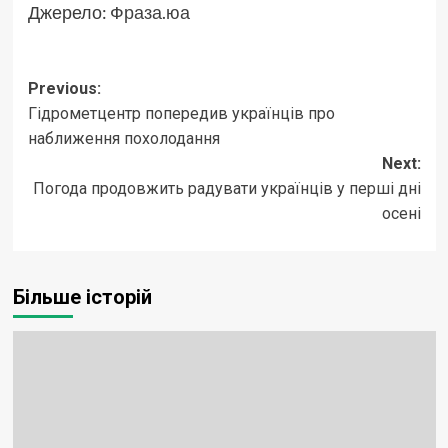
Джерело:
Фраза.юа
Post
Previous:
Гідрометцентр попередив українців про
navigation
наближення похолодання
Next:
Погода продовжить радувати українців у перші дні
осені
Більше історій