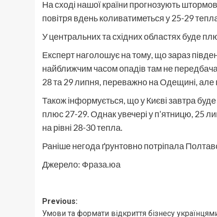
На сході нашої країни прогнозують штормові
повітря вдень коливатиметься у 25-29 тепла
У центральних та східних областях буде плюс
Експерт наголошує на тому, що зараз південн
найближчим часом опадів там не передбачає
28 та 29 липня, переважно на Одещині, але
Також інформується, що у Києві завтра буде
плюс 27-29. Однак увечері у п'ятницю, 25 л
на рівні 28-30 тепла.
Раніше негода ґрунтовно потріпала Полтавс
Джерело:
Фраза.юа
Post
Previous:
Умови та формати відкриття бізнесу українцям