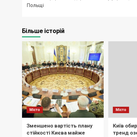
navigation
Польщі
Більше історій
Місто
Місто
Зменшено вартість плану
Київ обир
стійкості Києва майже
тренд оз