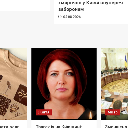
хмарочос у Києві всупереч
6
заборонам
04.08.2026
Життя
Місто
вати одяг
Трагедія на Київщині:
Зменшено 