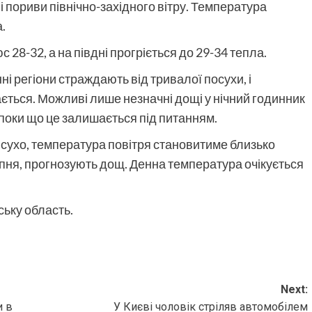
 пориви північно-західного вітру. Температура
.
 28-32, а на півдні прогріється до 29-34 тепла.
і регіони страждають від тривалої посухи, і
ться. Можливі лише незначні дощі у нічний годинник
 поки що це залишається під питанням.
 сухо, температура повітря становитиме близько
ипня, прогнозують дощ. Денна температура очікується
ьку область.
Next:
и в
У Києві чоловік стріляв автомобілем