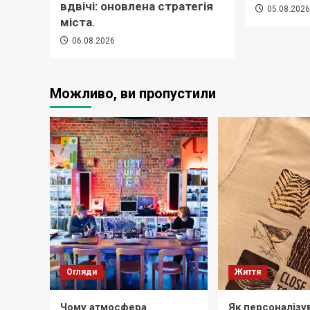
вдвічі: оновлена стратегія
05.08.202
міста.
06.08.2026
Можливо, ви пропустили
Огляди
Життя
Чому атмосфера
Як персоналізу