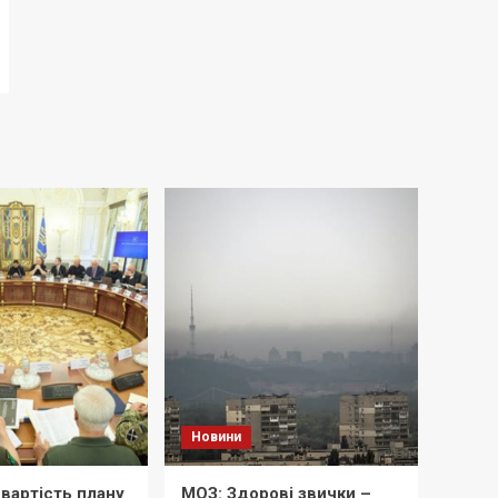
Новини
вартість плану
МОЗ: Здорові звички –