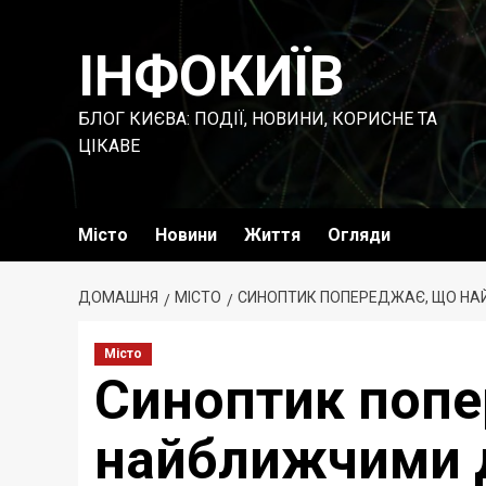
Перейти
до
ІНФОКИЇВ
вмісту
БЛОГ КИЄВА: ПОДІЇ, НОВИНИ, КОРИСНЕ ТА
ЦІКАВЕ
Місто
Новини
Життя
Огляди
ДОМАШНЯ
МІСТО
СИНОПТИК ПОПЕРЕДЖАЄ, ЩО НАЙ
Місто
Синоптик поп
найближчими 