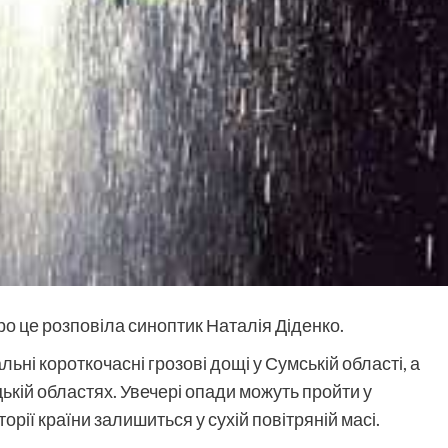
ро це розповіла синоптик Наталія Діденко.
альні короткочасні грозові дощі у Сумській області, а
ькій областях. Увечері опади можуть пройти у
орії країни залишиться у сухій повітряній масі.