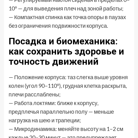
10° — для выведения плеч над зоной работы;
— Компактная спинка как точка опоры в паузах
без ограничения подвижности корпуса.
Посадка и биомеханика:
как сохранить здоровье и
точность движений
— Положение корпуса: таз слегка выше уровня
колен (угол 90–110°), грудная клетка раскрыта,
плечи расслаблены;
— Работа локтями: ближе к корпусу,
предплечья параллельно полу — меньше
нагрузка на шею и трапеции;
— Микродинамика: меняйте высоту на 1–2 см
каждые 20–30 минут — это предупреждает