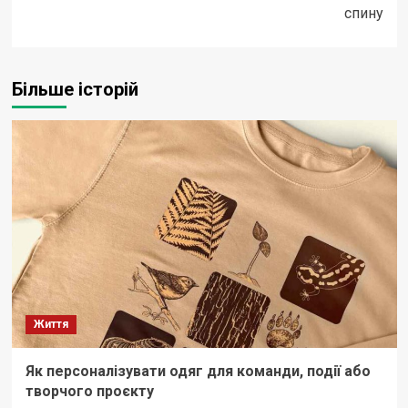
спину
Більше історій
Життя
Як персоналізувати одяг для команди, події або
творчого проєкту