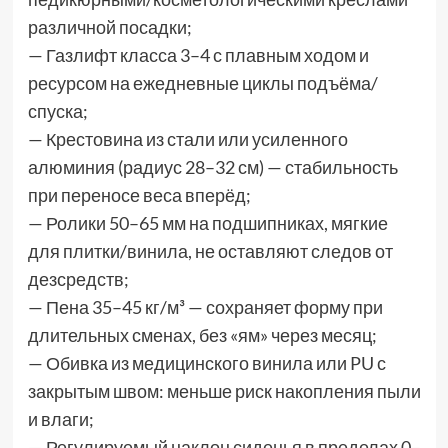
различной посадки;
— Газлифт класса 3–4 с плавным ходом и
ресурсом на ежедневные циклы подъёма/
спуска;
— Крестовина из стали или усиленного
алюминия (радиус 28–32 см) — стабильность
при переносе веса вперёд;
— Ролики 50–65 мм на подшипниках, мягкие
для плитки/винила, не оставляют следов от
дезсредств;
— Пена 35–45 кг/м³ — сохраняет форму при
длительных сменах, без «ям» через месяц;
— Обивка из медицинского винила или PU с
закрытым швом: меньше риск накопления пыли
и влаги;
— Регулируемый наклон сиденья в пределах 0–