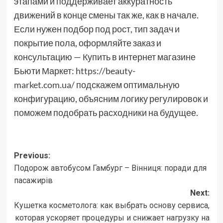
этапами и поддерживает аккуратность
движений в конце смены так же, как в начале.
Если нужен подбор под рост, тип задач и
покрытие пола, оформляйте заказ и
консультацию — Купить в интернет магазине
Бьюти Маркет:
https://beauty-
market.com.ua/
подскажем оптимальную
конфигурацию, объясним логику регулировок и
поможем подобрать расходники на будущее.
Post
Previous:
Подорож автобусом Гамбург – Вінниця: поради для
navigation
пасажирів
Next:
Кушетка косметолога: как выбрать основу сервиса,
которая ускоряет процедуры и снижает нагрузку на