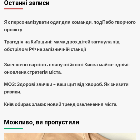
Останні записи
Як персоналізувати одяг для команди, події або творчого
проєкту
Трагедія на Київщині: мама двох дітей загинула під
обстрілом РФ на залізничній станції
Зменшено вартість плану стійкості Києва майже вдвічі:
оновлена стратегія міста.
МОЗ: Здорові звички – ваш щит від хвороб. Як знизити
ризики.
Київ обирає злаки: новий тренд озеленення міста.
Можливо, ви пропустили