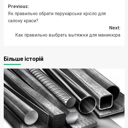
Post
Previous:
Як правильно обрати перукарське крісло для
navigation
салону краси?
Next:
Как правильно выбрать вытяжки для маникюра
Більше історій