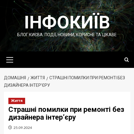
Перейти
до
ІНФОКИЇВ
вмісту
БЛОГ КИЄВА: ПОДІЇ, НОВИНИ, КОРИСНЕ ТА ЦІКАВЕ
Основне
меню
ДОМАШНЯ
ЖИТТЯ
СТРАШНІ ПОМИЛКИ ПРИ РЕМОНТІ БЕЗ
ДИЗАЙНЕРА ІНТЕР’ЄРУ
Життя
Страшні помилки при ремонті без
дизайнера інтер’єру
25.09.2024