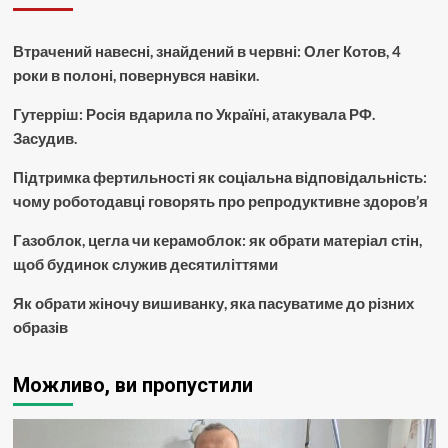
Втрачений навесні, знайдений в червні: Олег Котов, 4
роки в полоні, повернувся навіки.
Гутерріш: Росія вдарила по Україні, атакувала РФ.
Засудив.
Підтримка фертильності як соціальна відповідальність:
чому роботодавці говорять про репродуктивне здоров’я
Газоблок, цегла чи керамоблок: як обрати матеріал стін,
щоб будинок служив десятиліттями
Як обрати жіночу вишиванку, яка пасуватиме до різних
образів
Можливо, ви пропустили