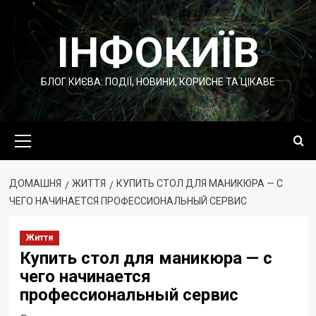
Перейти
до
ІНФОКИЇВ
вмісту
БЛОГ КИЄВА: ПОДІЇ, НОВИНИ, КОРИСНЕ ТА ЦІКАВЕ
Основне
меню
ДОМАШНЯ
ЖИТТЯ
КУПИТЬ СТОЛ ДЛЯ МАНИКЮРА — С
ЧЕГО НАЧИНАЕТСЯ ПРОФЕССИОНАЛЬНЫЙ СЕРВИС
Життя
Купить стол для маникюра — с
чего начинается
профессиональный сервис