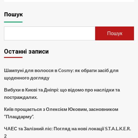
Пошук
Пошук
Останні записи
Шампуні для волосся в Cosmy: як обрати засіб для
щоденного догляду
Вибухи в Києві та Дніпрі: що відомо про наслідки та
постраждалих.
Київ прощається з Олексієм Юковим, засновником
“Плацдарму”.
ЧАЕС та Залізний ліс: Погляд на нові локації S.T.A.L.K.E.R.
2