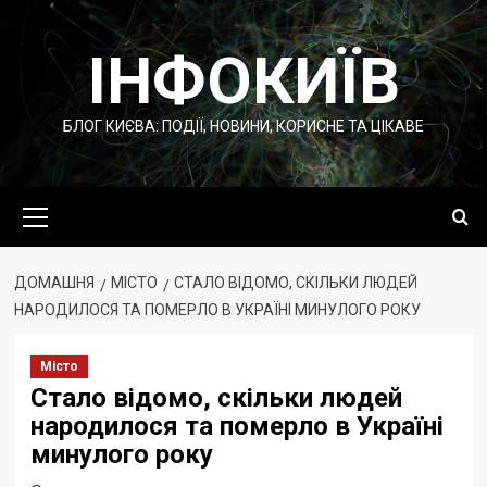
Перейти
до
ІНФОКИЇВ
вмісту
БЛОГ КИЄВА: ПОДІЇ, НОВИНИ, КОРИСНЕ ТА ЦІКАВЕ
Основне
меню
ДОМАШНЯ
МІСТО
СТАЛО ВІДОМО, СКІЛЬКИ ЛЮДЕЙ
НАРОДИЛОСЯ ТА ПОМЕРЛО В УКРАЇНІ МИНУЛОГО РОКУ
Місто
Стало відомо, скільки людей
народилося та померло в Україні
минулого року