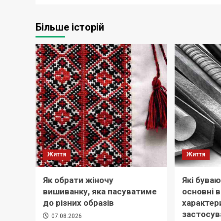
Більше історій
Життя
Життя
Як обрати жіночу
Які буваю
вишиванку, яка пасуватиме
основні 
до різних образів
характер
застосув
07.08.2026