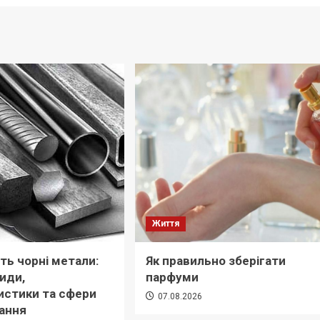
Життя
ть чорні метали:
Як правильно зберігати
види,
парфуми
истики та сфери
07.08.2026
ання