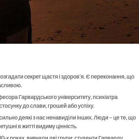
розгадати секрет щастя і здоров’я. Є переконання, що
асливою.
фесора Гарвардського університету, психіатра
тосунку до слави, грошей або успіху.
сильно деякі з нас ненавиділи інших. Люди – це те, що
метушні в житті видиму цінність.
30-х роках, вивчали дві групи: студенти Гарварду