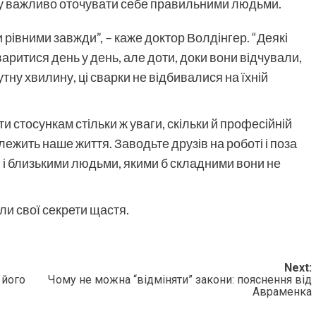
тому важливо оточувати себе правильними людьми.
 рівними завжди”, – каже доктор Волдінгер. “Деякі
варитися день у день, але доти, доки вони відчували,
тну хвилину, ці сварки не відбивалися на їхній
и стосункам стільки ж уваги, скільки й професійній
алежить наше життя. Заводьте друзів на роботі і поза
ю і близькими людьми, якими б складними вони не
ли свої секрети щастя.
Next:
 його
Чому не можна “відміняти” закони: пояснення від
Авраменка