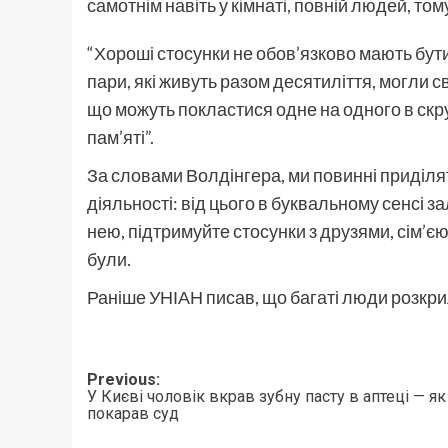
самотнім навіть у кімнаті, повній людей, 
“Хороші стосунки не обов’язково мають бути
пари, які живуть разом десятиліття, могли с
що можуть покластися одне на одного в скру
пам’яті”.
За словами Волдінгера, ми повинні приділят
діяльності: від цього в буквальному сенсі з
нею, підтримуйте стосунки з друзями, сім’є
були.
Раніше УНІАН писав, що багаті люди розкри
Post
Previous:
У Києві чоловік вкрав зубну пасту в аптеці — як
navigation
покарав суд