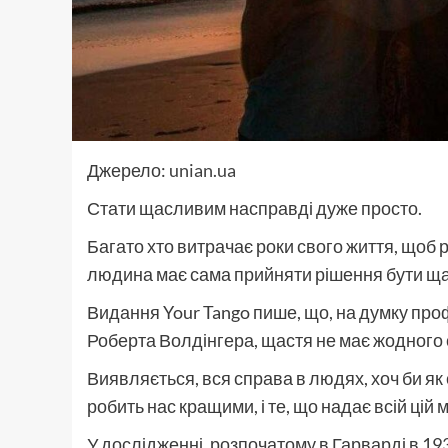
Джерело:
unian.ua
Стати щасливим насправді дуже просто.
Багато хто витрачає роки свого життя, щоб 
людина має сама прийняти рішення бути щ
Видання Your Tango пише, що, на думку про
Роберта Волдінгера, щастя не має жодного с
Виявляється, вся справа в людях, хоч би як 
робить нас кращими, і те, що надає всій цій 
У дослідженні, розпочатому в Гарварді в 19