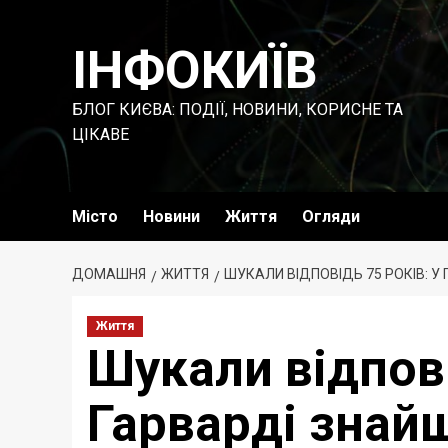
Перейти
до
ІНФОКИЇВ
вмісту
БЛОГ КИЄВА: ПОДІЇ, НОВИНИ, КОРИСНЕ ТА
ЦІКАВЕ
Місто
Новини
Життя
Огляди
ДОМАШНЯ
ЖИТТЯ
ШУКАЛИ ВІДПОВІДЬ 75 РОКІВ: У
Життя
Шукали відпові
Гарварді знай