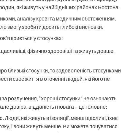
 родин, які живуть у найбідніших районах Бостона.
никами, аналізу крові та медичним обстеженням,
ло змогу зробити досить глибокі висновки.
ов’я криється у стосунках:
 щасливіші, фізично здоровіші та живуть довше.
 про близькі стосунки, то задоволеність стосунками
вести своє життя в оточенні людей, які його не
 за розлучення, “хороші стосунки” не означають
але довіра, відданість і повага – це головне;
 Люди, які живуть в ізоляції, менш щасливі, їхнє
мозку, і вони живуть менше. Ви можете почуватися