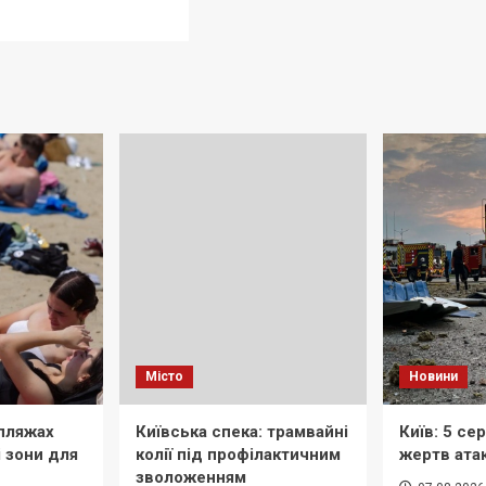
6
Місто
Новини
 пляжах
Київська спека: трамвайні
Київ: 5 се
і зони для
колії під профілактичним
жертв атак
зволоженням