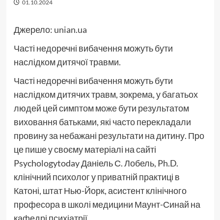
01.10.2024
Джерело:
unian.ua
Часті недоречні вибачення можуть бути
наслідком дитячої травми.
Часті недоречні вибачення можуть бути
наслідком дитячих травм, зокрема, у багатьох
людей цей симптом може бути результатом
виховання батьками, які часто перекладали
провину за небажані результати на дитину. Про
це пише у своєму матеріалі на сайті
Psychologytoday Даніель С. Лобель, Ph.D.
клінічний психолог у приватній практиці в
Катоні, штат Нью-Йорк, асистент клінічного
професора в школі медицини Маунт-Синай на
кафедрі психіатрії.