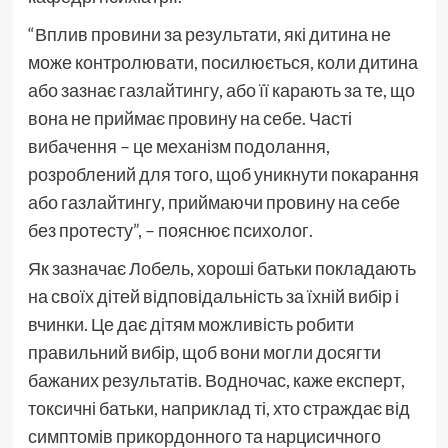
“Вплив провини за результати, які дитина не
може контролювати, посилюється, коли дитина
або зазнає газлайтингу, або її карають за те, що
вона не приймає провину на себе. Часті
вибачення – це механізм подолання,
розроблений для того, щоб уникнути покарання
або газлайтингу, приймаючи провину на себе
без протесту”, – пояснює психолог.
Як зазначає Лобель, хороші батьки покладають
на своїх дітей відповідальність за їхній вибір і
вчинки. Це дає дітям можливість робити
правильний вибір, щоб вони могли досягти
бажаних результатів. Водночас, каже експерт,
токсичні батьки, наприклад ті, хто страждає від
симптомів прикордонного та нарцисичного