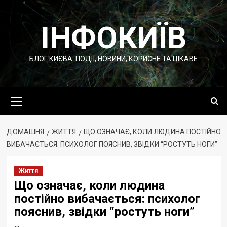
Перейти
до
ІНФОКИЇВ
вмісту
БЛОГ КИЄВА: ПОДІЇ, НОВИНИ, КОРИСНЕ ТА ЦІКАВЕ
Основне
меню
ДОМАШНЯ
ЖИТТЯ
ЩО ОЗНАЧАЄ, КОЛИ ЛЮДИНА ПОСТІЙНО
ВИБАЧАЄТЬСЯ: ПСИХОЛОГ ПОЯСНИВ, ЗВІДКИ “РОСТУТЬ НОГИ”
Життя
Що означає, коли людина
постійно вибачається: психолог
пояснив, звідки “ростуть ноги”