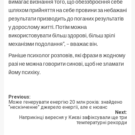
вимагає визнання того, що обеззброєння себе
шляхом прийняття на себе провини за небажані
результати призводить до поганих результатів
у дорослому житті. Потім можна
використовувати більш здорові, більш зрілі
механізми подолання”, – вважає він.
Раніше психолог розповів, які фрази в жодному
разі не можна говорити синові, щоб не зламати
йому психіку.
Post
Previous:
Може генерувати енергію 20 млн років: знайдено
navigation
“нескінченне” джерело енергії, але є нюанс
Next:
Наприкінці вересня у Києві зафіксували ще три
температурні рекорди